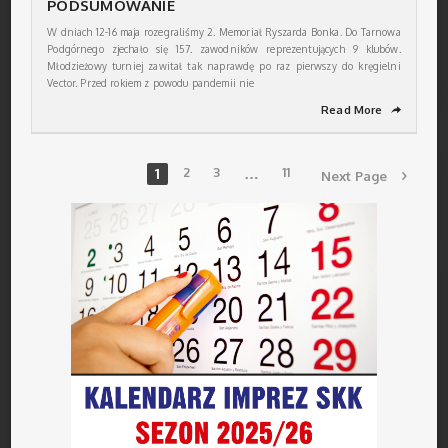
PODSUMOWANIE
W dniach 12-16 maja rozegraliśmy 2. Memoriał Ryszarda Bonka. Do Tarnowa
Podgórnego zjechało się 157. zawodników reprezentujących 9 klubów.
Młodzieżowy turniej zawitał tak naprawdę po raz pierwszy do kręgielni
Vector. Przed rokiem z powodu pandemii nie
Read More
➦
1
2
3
…
11
Next Page
