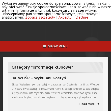
Wykorzystujemy pliki cookie do spersonalizowania treści i reklam,
aby oferować funkcje społecznościowe i analizować ruch w nasze
witrynie. Informacje o tym, jak korzystasz z naszej witryny,
udostępniamy partnerom społecznościowym, reklamowym i
analitycznym.
Zobacz szczegóły
|
Akceptuj
|
Decline
SHOW MENU
Category "Informacje klubowe"
34. WOŚP – Wykulani Gostyń
Ekipa Wykulani po raz kolejny zaprasza do Gostynia na finał Wielkiej
Orkiestry Świątecznej Pomocy. Przed nami 16. edycja turnieju, zapowiadająca
się wyjątkowo intensywnie, m.in. świetna atmosfera, sportowa rywalizacja i
atrakcyjne licytacje na stronie wykulani.pl będą towarzyszyć wydarzeniu
Read More
➦