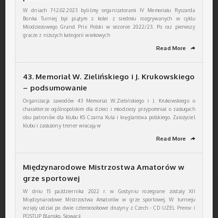
W dniach 7-12.02.2023 byliśmy organizatorami IV Memoriału Ryszarda
Bonka Turniej był piątym z kolei z siedmiu rozgrywanych w cyklu
Młodzieżowego Grand Prix Polski w sezonie 2022/23. Po raz pierwszy
gracze z niższych kategorii wiekowych
Read More
➦
43. Memoriał W. Zielińskiego i J. Krukowskiego
– podsumowanie
Organizacja zawodów 43 Memoriał W.Zielińskiego i J. Krukowskiego o
charakterze ogólnopolskim dla dzieci i młodzieży przypomniał o zasługach
obu patronów dla klubu KS Czarna Kula i kręglarstwa polskiego. Założyciel
klubu i zasłużony trener wracają w
Read More
➦
Międzynarodowe Mistrzostwa Amatorów w
grze sportowej
W dniu 15 października 2022 r. w Gostyniu rozegrane zostały XII
Międzynarodowe Mistrzostwa Amatorów w grze sportowej. W turnieju
wzięły udział po dwie czteroosobowe drużyny z Czech - CD UZEL Prerov i
POSTUP Blansko, Słowacji