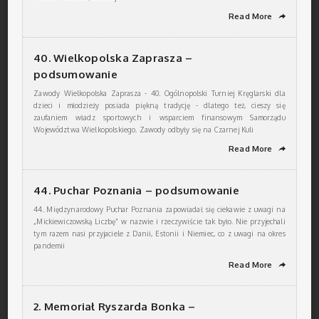
Read More
➦
40. Wielkopolska Zaprasza –
podsumowanie
Zawody Wielkopolska Zaprasza - 40. Ogólnopolski Turniej Kręglarski dla
dzieci i młodzieży posiada piękną tradycję - dlatego też, cieszy się
zaufaniem władz sportowych i wsparciem finansowym Samorządu
Województwa Wielkopolskiego. Zawody odbyły się na Czarnej Kuli
Read More
➦
44. Puchar Poznania – podsumowanie
44. Międzynarodowy Puchar Poznania zapowiadał się ciekawie z uwagi na
„Mickiewiczowską Liczbę” w nazwie i rzeczywiście tak było. Nie przyjechali
tym razem nasi przyjaciele z Danii, Estonii i Niemiec, co z uwagi na okres
pandemii
Read More
➦
2. Memoriał Ryszarda Bonka –