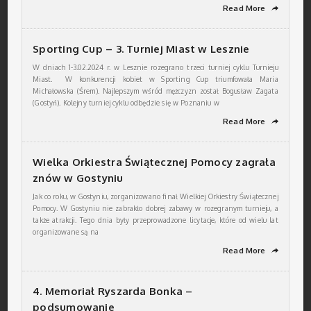
Read More
➦
Sporting Cup – 3. Turniej Miast w Lesznie
W dniach 1-3.02.2024 r. w Lesznie rozegrano trzeci turniej cyklu Turnieju
Miast. W konkurencji kobiet w Sporting Cup triumfowała Maria
Michałowska (Śrem). Najlepszym wśród mężczyzn został Bogusław Zagata
(Gostyń). Kolejny turniej cyklu odbędzie się w Poznaniu w
Read More
➦
Wielka Orkiestra Świątecznej Pomocy zagrała
znów w Gostyniu
Jak co roku, w Gostyniu, zorganizowano finał Wielkiej Orkiestry Świątecznej
Pomocy. W Gostyniu nie zabrakło dobrej zabawy w rozegranym turnieju, a
także atrakcji. Tego dnia były przeprowadzone licytacje, które od wielu lat
organizowane są na
Read More
➦
4. Memoriał Ryszarda Bonka –
podsumowanie