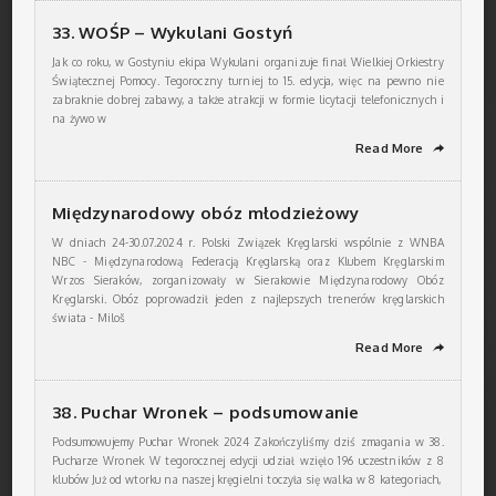
33. WOŚP – Wykulani Gostyń
Jak co roku, w Gostyniu ekipa Wykulani organizuje finał Wielkiej Orkiestry
Świątecznej Pomocy. Tegoroczny turniej to 15. edycja, więc na pewno nie
zabraknie dobrej zabawy, a także atrakcji w formie licytacji telefonicznych i
na żywo w
Read More
➦
Międzynarodowy obóz młodzieżowy
W dniach 24-30.07.2024 r. Polski Związek Kręglarski wspólnie z WNBA
NBC - Międzynarodową Federacją Kręglarską oraz Klubem Kręglarskim
Wrzos Sieraków, zorganizowały w Sierakowie Międzynarodowy Obóz
Kręglarski. Obóz poprowadził jeden z najlepszych trenerów kręglarskich
świata - Miloš
Read More
➦
38. Puchar Wronek – podsumowanie
Podsumowujemy Puchar Wronek 2024 Zakończyliśmy dziś zmagania w 38.
Pucharze Wronek W tegorocznej edycji udział wzięło 196 uczestników z 8
klubów Już od wtorku na naszej kręgielni toczyła się walka w 8 kategoriach,