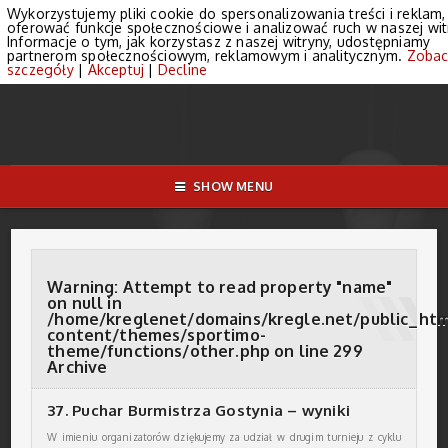
Wykorzystujemy pliki cookie do spersonalizowania treści i reklam,
oferować funkcje społecznościowe i analizować ruch w naszej wit
Informacje o tym, jak korzystasz z naszej witryny, udostępniamy
partnerom społecznościowym, reklamowym i analitycznym.
Zobac
szczegóły
|
Akceptuj
|
Decline
SHOW MENU
Warning
: Attempt to read property "name"
on null in
/home/kreglenet/domains/kregle.net/public_ht
content/themes/sportimo-
theme/functions/other.php
on line
299
Archive
37. Puchar Burmistrza Gostynia – wyniki
W imieniu organizatorów dziękujemy za udział w drugim turnieju z cyklu