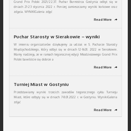
Grand Prix Polski 2021/22.37. Puchar Burmistrza Gostynia odbył się w
dniach 21-23 stycznia 2022 r. Poniżej zamieszczamy wyniki końcowe oraz
zdjęcia. WYNIKIGaleria zdjęć
Read More
➦
Puchar Starosty w Sierakowie – wyniki
W imieniu organizatorów dziękujemy za udział w 5. Pucharze Starosty
Międzychodzkiego, który odbył się w dniach 12-16.01. 2022 w Sierakowie.
Mamy nadzieję, że w ramach tegorocznej edycji Młodzieżowego Grand Prix
Polski bawiliście się dobrze a
Read More
➦
Turniej Miast w Gostyniu
Przedstawiamy wyniki trzecich zawodów tegorocznego cyklu Turnieju
Miast, które odbyły się w dniach 7-8.01.2022 r. w Gostyniu. WynikiGaleria
zdjęć
Read More
➦