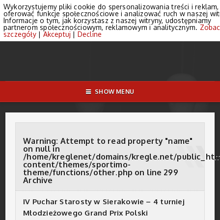
Wykorzystujemy pliki cookie do spersonalizowania treści i reklam,
oferować funkcje społecznościowe i analizować ruch w naszej wit
Informacje o tym, jak korzystasz z naszej witryny, udostępniamy
partnerom społecznościowym, reklamowym i analitycznym.
Zobac
szczegóły
|
Akceptuj
|
Decline
SHOW MENU
Warning
: Attempt to read property "name"
on null in
/home/kreglenet/domains/kregle.net/public_ht
content/themes/sportimo-
theme/functions/other.php
on line
299
Archive
IV Puchar Starosty w Sierakowie – 4 turniej
Młodzieżowego Grand Prix Polski