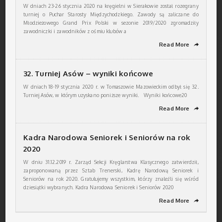
W dniach 23-26 stycznia 2020 na kręgielni w Sierakowie został rozegrany
turniej o Puchar Starosty Międzychodzkiego. Zawody są zaliczane do
Młodzieżowego Grand Prix Polski w sezonie 2019/2020 zgromadziły
zawodniczki i zawodników z ośmiu klubów a
Read More
➦
32. Turniej Asów – wyniki końcowe
W dniach 18-19 stycznia 2020 r. w Tomaszowie Mazowieckim odbył się 32.
Turniej Asów, w którym uzyskano poniższe wyniki. Wyniki końcowe20
Read More
➦
Kadra Narodowa Seniorek i Seniorów na rok
2020
W dniu 31.12.2019 r. Zarząd Sekcji Kręglarstwa Klasycznego zatwierdził,
zaproponowaną przez Sztab Trenerski, Kadrę Narodową Seniorek i
Seniorów na rok 2020. Gratulujemy wszystkim, którzy znaleźli się wśród
dziesiątki wybranych. Kadra Narodowa Seniorek i Seniorów 2020
Read More
➦