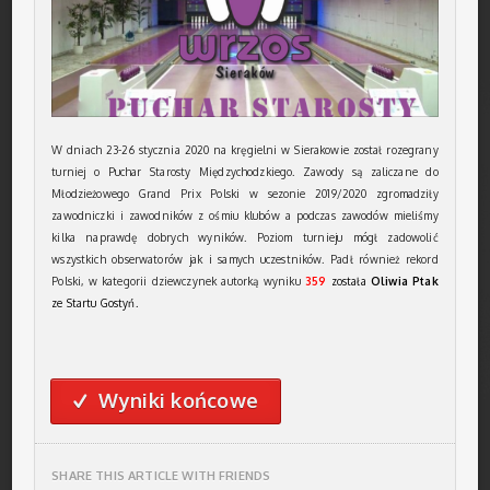
W dniach 23-26 stycznia 2020 na kręgielni w Sierakowie został rozegrany
turniej o Puchar Starosty Międzychodzkiego. Zawody są zaliczane do
Młodzieżowego Grand Prix Polski w sezonie 2019/2020 zgromadziły
zawodniczki i zawodników z ośmiu klubów a podczas zawodów mieliśmy
kilka naprawdę dobrych wyników. Poziom turnieju mógł zadowolić
wszystkich obserwatorów jak i samych uczestników. Padł również rekord
Polski, w kategorii dziewczynek autorką wyniku
359
została
Oliwia Ptak
ze Startu Gostyń.
Wyniki końcowe
✓
SHARE THIS ARTICLE WITH FRIENDS