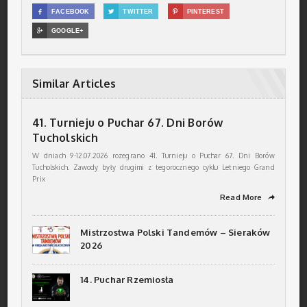

FACEBOOK

TWITTER

PINTEREST

GOOGLE+
Similar Articles
41. Turnieju o Puchar 67. Dni Borów
Tucholskich
W dniach 9-12.07.2026 rozegrano 41. Turnieju o Puchar 67. Dni Borów
Tucholskich. Zawody były drugimi z tegorocznego cyklu Letniego Grand
Prix
Read More
➦
Mistrzostwa Polski Tandemów – Sieraków
2026
14. Puchar Rzemiosła