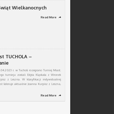
Świąt Wielkanocnych
Read More
➦
ast TUCHOLA –
anie
.04.2023 r. w Tucholi rozegrano Turniej Miast.
ego turnieju zostali Edyta Kląskała z Wronek
rpisz z Leszna. W klasyfikacji indywidualnej
st lideruje aktualnie Joanna Kurpisz z Leszna,
Read More
➦