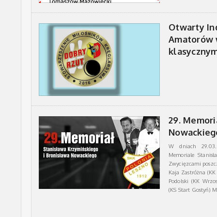
Otwarty In
Amatorów 
klasycznym
29. Memoria
Nowackiego
W dniach 29.03.
Memoriale Stanisł
Zwycięzcami poszc
Kaja Zastróżna (K
Podolski (KK Wrzo
(KS Start Gostyń)