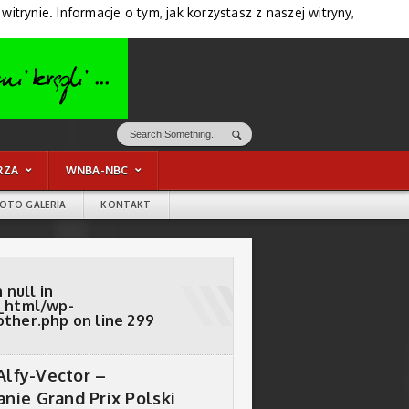
trynie. Informacje o tym, jak korzystasz z naszej witryny,
RZA
WNBA-NBC
FOTO GALERIA
KONTAKT
 null in
_html/wp-
other.php
on line
299
Alfy-Vector –
ie Grand Prix Polski