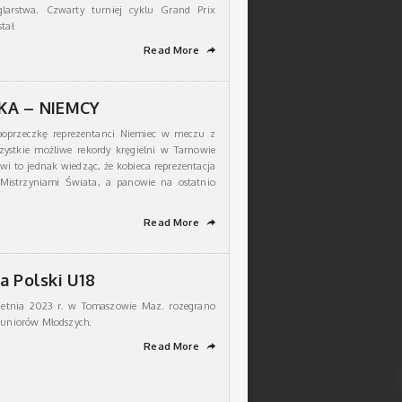
ęglarstwa. Czwarty turniej cyklu Grand Prix
stał
Read More
➦
KA – NIEMCY
poprzeczkę reprezentanci Niemiec w meczu z
zystkie możliwe rekordy kręgielni w Tarnowie
wi to jednak wiedząc, że kobieca reprezentacja
 Mistrzyniami Świata, a panowie na ostatnio
Read More
➦
a Polski U18
ietnia 2023 r. w Tomaszowie Maz. rozegrano
 Juniorów Młodszych.
Read More
➦