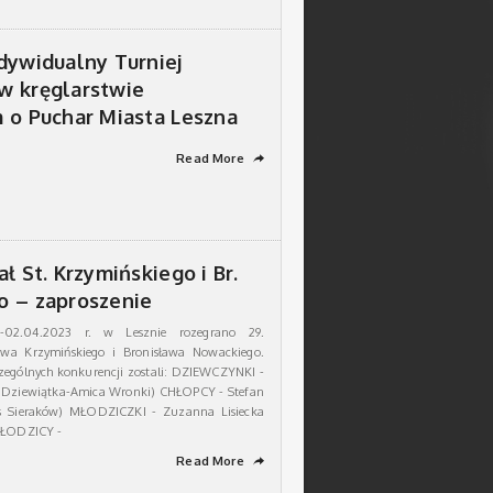
dywidualny Turniej
w kręglarstwie
 o Puchar Miasta Leszna
Read More
➦
ł St. Krzymińskiego i Br.
 – zaproszenie
-02.04.2023 r. w Lesznie rozegrano 29.
awa Krzymińskiego i Bronisława Nowackiego.
zególnych konkurencji zostali: DZIEWCZYNKI -
K Dziewiątka-Amica Wronki) CHŁOPCY - Stefan
s Sieraków) MŁODZICZKI - Zuzanna Lisiecka
 MŁODZICY -
Read More
➦