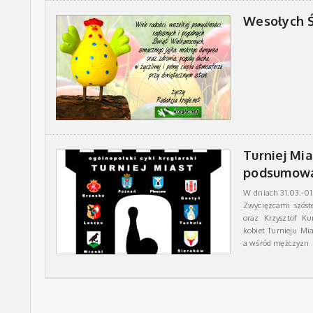
Wesołych 
Turniej Mi
podsumow
W dniach 31.03.-01
Zwycięzcami szóst
oraz Krzysztof Ku
kobiet Turnieju Mia
a wśród mężczyzn