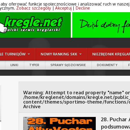
 aby oferować funkcje społecznościowe i analizować ruch w naszej wi
tycznym.
Zobacz szczegóły
|
Akceptuj
|
Decline
LE TURNIEJÓW
NOWY RANKING SKK
NIEZBĘDNIK KRĘGLA
LINKI
TYPER
SPRAWY SĘDZIOWSKIE
DOKUMENTY
Warning
: Attempt to read property "name" on
/home/kreglenet/domains/kregle.net/public
content/themes/sportimo-theme/functions/
Archive
28. Puchar 
podsumowan