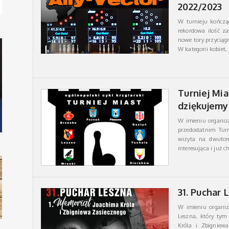
2022/2023
W turnieju kończą
rekordowa ilość za
nowe tory przyciąg
W kategorii kobiet,
Turniej Mi
dziękujemy
W imieniu organiz
przedostatnim Tur
wizyta na dwutoro
interesująca i już c
31. Puchar 
W imieniu organiz
Leszna, który tym
Króla i Zbigniewa