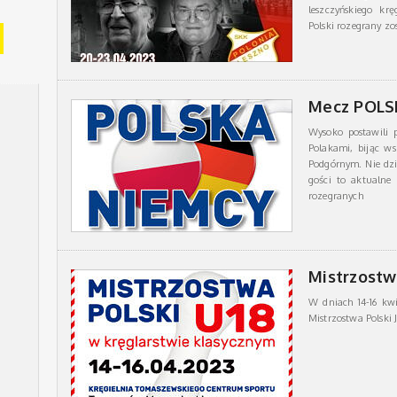
leszczyńskiego kr
Polski rozegrany zo
Mecz POLS
Wysoko postawili 
Polakami, bijąc ws
Podgórnym. Nie dzi
gości to aktualne
rozegranych
Mistrzostw
W dniach 14-16 kw
Mistrzostwa Polski