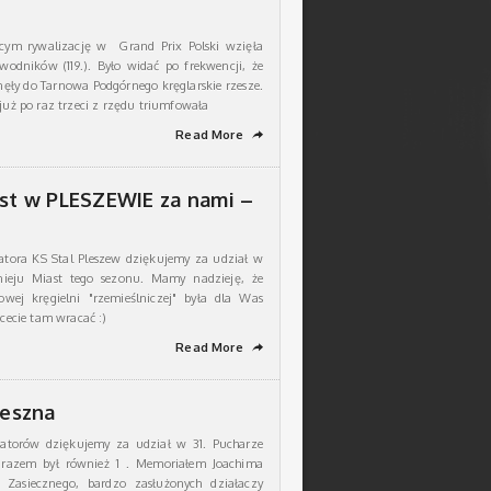
cym rywalizację w Grand Prix Polski wzięła
wodników (119.). Było widać po frekwencji, że
nęły do Tarnowa Podgórnego kręglarskie rzesze.
 już po raz trzeci z rzędu triumfowała
Read More
➦
ast w PLESZEWIE za nami –
atora KS Stal Pleszew dziękujemy za udział w
nieju Miast tego sezonu. Mamy nadzieję, że
wej kręgielni "rzemieślniczej" była dla Was
hcecie tam wracać :)
Read More
➦
Leszna
atorów dziękujemy za udział w 31. Pucharze
 razem był również 1 . Memoriałem Joachima
 Zasiecznego, bardzo zasłużonych działaczy