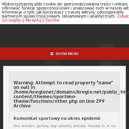
Wykorzystujemy pliki cookie do spersonalizowania treści i reklam,
oferować funkcje społecznościowe i analizować ruch w naszej wit
Informacje o tym, jak korzystasz z naszej witryny, udostępniamy
partnerom społecznościowym, reklamowym i analitycznym.
Zobac
szczegóły
|
Akceptuj
|
Decline
SHOW MENU
Warning
: Attempt to read property "name"
on null in
/home/kreglenet/domains/kregle.net/public_ht
content/themes/sportimo-
theme/functions/other.php
on line
299
Archive
Komunikat sportowy na okres epidemii
Nasz kalendarz sportowy uległ całkowitej destrukcji. Powoduje to, że nie