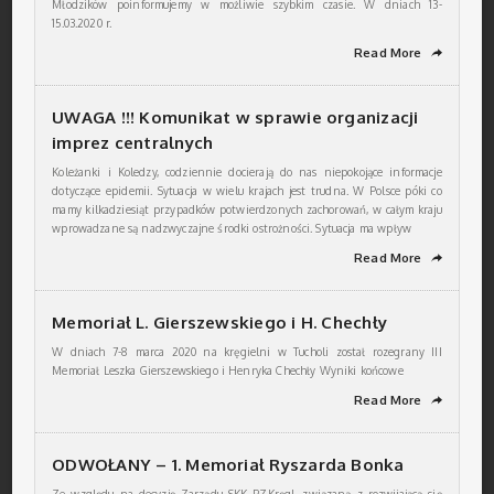
Młodzików poinformujemy w możliwie szybkim czasie. W dniach 13-
15.03.2020 r.
Read More
➦
UWAGA !!! Komunikat w sprawie organizacji
imprez centralnych
Koleżanki i Koledzy, codziennie docierają do nas niepokojące informacje
dotyczące epidemii. Sytuacja w wielu krajach jest trudna. W Polsce póki co
mamy kilkadziesiąt przypadków potwierdzonych zachorowań, w całym kraju
wprowadzane są nadzwyczajne środki ostrożności. Sytuacja ma wpływ
Read More
➦
Memoriał L. Gierszewskiego i H. Chechły
W dniach 7-8 marca 2020 na kręgielni w Tucholi został rozegrany III
Memoriał Leszka Gierszewskiego i Henryka Chechły Wyniki końcowe
Read More
➦
ODWOŁANY – 1. Memoriał Ryszarda Bonka