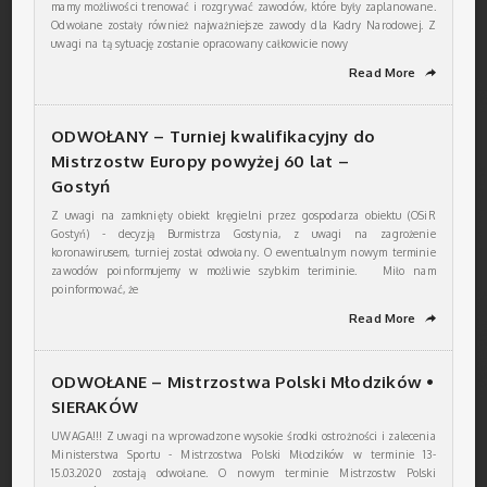
mamy możliwości trenować i rozgrywać zawodów, które były zaplanowane.
Odwołane zostały również najważniejsze zawody dla Kadry Narodowej. Z
uwagi na tą sytuację zostanie opracowany całkowicie nowy
Read More
➦
ODWOŁANY – Turniej kwalifikacyjny do
Mistrzostw Europy powyżej 60 lat –
Gostyń
Z uwagi na zamknięty obiekt kręgielni przez gospodarza obiektu (OSiR
Gostyń) - decyzją Burmistrza Gostynia, z uwagi na zagrożenie
koronawirusem, turniej został odwołany. O ewentualnym nowym terminie
zawodów poinformujemy w możliwie szybkim teriminie. Miło nam
poinformować, że
Read More
➦
ODWOŁANE – Mistrzostwa Polski Młodzików •
SIERAKÓW
UWAGA!!! Z uwagi na wprowadzone wysokie środki ostrożności i zalecenia
Ministerstwa Sportu - Mistrzostwa Polski Młodzików w terminie 13-
15.03.2020 zostają odwołane. O nowym terminie Mistrzostw Polski