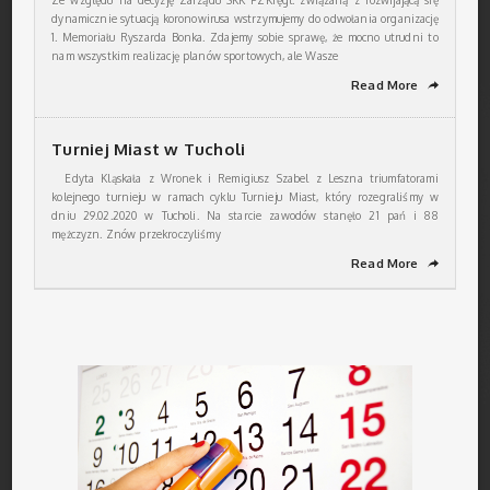
Ze względu na decyzję Zarządu SKK PZKręgl. związaną z rozwijającą się
dynamicznie sytuacją koronowirusa wstrzymujemy do odwołania organizację
1. Memoriału Ryszarda Bonka. Zdajemy sobie sprawę, że mocno utrudni to
nam wszystkim realizację planów sportowych, ale Wasze
Read More
➦
Turniej Miast w Tucholi
Edyta Kląskała z Wronek i Remigiusz Szabel z Leszna triumfatorami
kolejnego turnieju w ramach cyklu Turnieju Miast, który rozegraliśmy w
dniu 29.02.2020 w Tucholi. Na starcie zawodów stanęło 21 pań i 88
mężczyzn. Znów przekroczyliśmy
Read More
➦