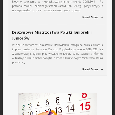
kluby o zgłoszenia w nieprzekraczalnym terminie do 30.06.2018 r. Po
przeanalizowaniu minionego sezonu Zarząd SKK PZKręgl. podjął decyzję o
nie wprowadzaniu zmian w systemie rozgrywek ligowych
Read More
➦
Drużynowe Mistrzostwa Polski Juniorek i
Juniorów
W dniu 2 czerwca w Tomaszowie Mazowieckim rozegrana została ostatnia
impreza centralna Polskiego Związku Kręglarskiego sezonu 2017/2018. Na
sześciotorowej kręgielni przy wysokiej temperaturze na zewnątrz, również
w trudnych warunkach wewnątrz, o medale Drużynowych Mistrzostw Polski
powalczyły
Read More
➦