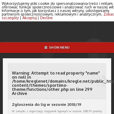
Wykorzystujemy pliki cookie do spersonalizowania treści i reklam,
oferować funkcje społecznościowe i analizować ruch w naszej wit
Informacje o tym, jak korzystasz z naszej witryny, udostępniamy
partnerom społecznościowym, reklamowym i analitycznym.
Zobac
szczegóły
|
Akceptuj
|
Decline
SHOW MENU
Warning
: Attempt to read property "name"
on null in
/home/kreglenet/domains/kregle.net/public_ht
content/themes/sportimo-
theme/functions/other.php
on line
299
Archive
Zgłoszenia do lig w sezonie 2018/19
W związku z organizacją rozgrywek ligowych w sezonie 2018/19 prosimy