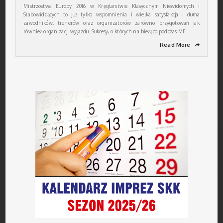
Mistrzostwa Europy 2016 w Kręglarstwie Klasycznym Niewidomych i
Słabowidzących to już tylko wspomnienia i wielka satysfakcja i duma
zawodników, trenerów oraz organizatorów zarówno przygotowań jak
również organizacji wyjazdu. Sukcesy, o których na bieżąco podczas ME
Read More
➦