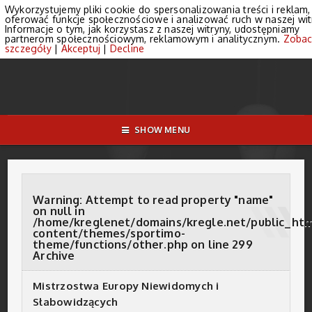
Wykorzystujemy pliki cookie do spersonalizowania treści i reklam,
oferować funkcje społecznościowe i analizować ruch w naszej wit
Informacje o tym, jak korzystasz z naszej witryny, udostępniamy
partnerom społecznościowym, reklamowym i analitycznym.
Zobac
szczegóły
|
Akceptuj
|
Decline
SHOW MENU
Warning
: Attempt to read property "name"
on null in
/home/kreglenet/domains/kregle.net/public_ht
content/themes/sportimo-
theme/functions/other.php
on line
299
Archive
Mistrzostwa Europy Niewidomych i
Słabowidzących