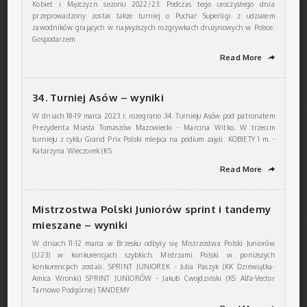
Kobiet i Mężczyzn sezonu 2022/23. Podczas tego uroczystego dnia
przeprowadzony został także turniej o Puchar Superligi z udziałem
zawodników grających w najwyższych rozgrywkach drużynowych w Polsce.
Gospodarzem
Read More
➦
34. Turniej Asów – wyniki
W dniach 18-19 marca 2023 r. rozegrano 34. Turnieju Asów pod patronatem
Prezydenta Miasta Tomaszów Mazowiecki - Marcina Witko. W trzecim
turnieju z cyklu Grand Prix Polski miejsca na podium zajęli: KOBIETY 1 m. -
Katarzyna Wieczorek (KS
Read More
➦
Mistrzostwa Polski Juniorów sprint i tandemy
mieszane – wyniki
W dniach 11-12 marca w Brzesku odbyły się Mistrzostwa Polski Juniorów
(U23) w konkurencjach szybkich. Mistrzami Polski w poniższych
konkurencjach zostali: SPRINT JUNIOREK - Julia Paszyk (KK Dziewiątka-
Amica Wronki) SPRINT JUNIORÓW - Jakub Cwojdziński (KS Alfa-Vector
Tarnowo Podgórne) TANDEMY