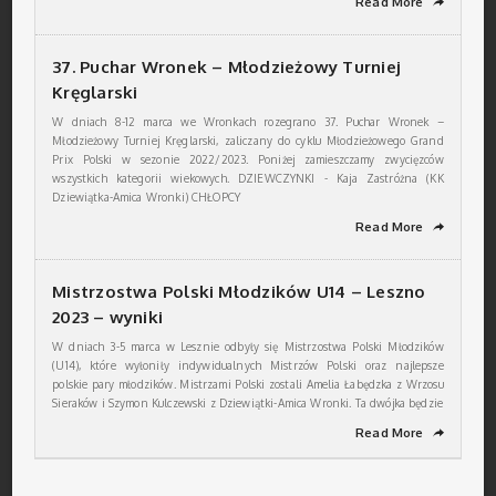
Read More
➦
37. Puchar Wronek – Młodzieżowy Turniej
Kręglarski
W dniach 8-12 marca we Wronkach rozegrano 37. Puchar Wronek –
Młodzieżowy Turniej Kręglarski, zaliczany do cyklu Młodzieżowego Grand
Prix Polski w sezonie 2022/2023. Poniżej zamieszczamy zwycięzców
wszystkich kategorii wiekowych. DZIEWCZYNKI - Kaja Zastróżna (KK
Dziewiątka-Amica Wronki) CHŁOPCY
Read More
➦
Mistrzostwa Polski Młodzików U14 – Leszno
2023 – wyniki
W dniach 3-5 marca w Lesznie odbyły się Mistrzostwa Polski Młodzików
(U14), które wyłoniły indywidualnych Mistrzów Polski oraz najlepsze
polskie pary młodzików. Mistrzami Polski zostali Amelia Łabędzka z Wrzosu
Sieraków i Szymon Kulczewski z Dziewiątki-Amica Wronki. Ta dwójka będzie
Read More
➦