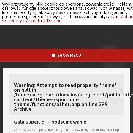
Wykorzystujemy pliki cookie do spersonalizowania treści i reklam,
oferować funkcje społecznościowe i analizować ruch w naszej wit
Informacje o tym, jak korzystasz z naszej witryny, udostępniamy
partnerom społecznościowym, reklamowym i analitycznym.
Zobac
szczegóły
|
Akceptuj
|
Decline
SHOW MENU
Warning
: Attempt to read property "name"
on null in
/home/kreglenet/domains/kregle.net/public_ht
content/themes/sportimo-
theme/functions/other.php
on line
299
Archive
Gala Superligi – podsumowanie
25 marca 2023 r. podsumowaliśmy i udekorowaliśmy medalistów Superligi