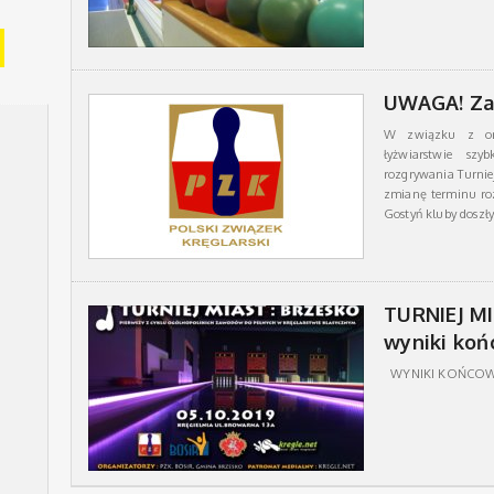
UWAGA! Za
W związku z org
łyżwiarstwie s
rozgrywania Turnie
zmianę terminu ro
Gostyń kluby doszł
TURNIEJ MI
wyniki ko
WYNIKI KOŃCO