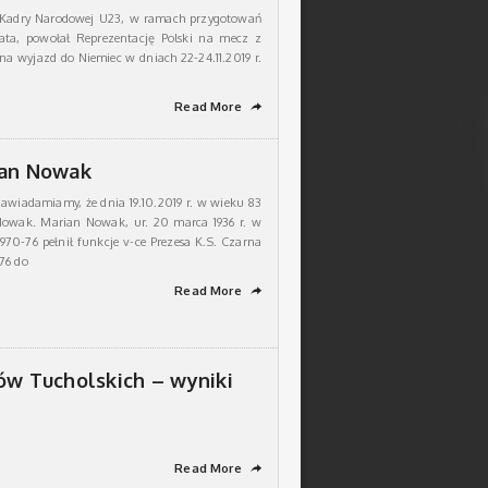
 Kadry Narodowej U23, w ramach przygotowań
ata, powołał Reprezentację Polski na mecz z
na wyjazd do Niemiec w dniach 22-24.11.2019 r.
Read More
➦
ian Nowak
awiadamiamy, że dnia 19.10.2019 r. w wieku 83
Nowak. Marian Nowak, ur. 20 marca 1936 r. w
970-76 pełnił funkcje v-ce Prezesa K.S. Czarna
76 do
Read More
➦
ów Tucholskich – wyniki
Read More
➦