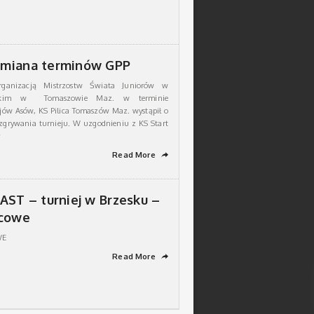
miana terminów GPP
anizacją Mistrzostw Świata Juniorów w
zybkim w Tomaszowie Maz. w terminie
jów Asów, KS Pilica Tomaszów Maz. wystąpił o
zgrywania turnieju. W uzgodnieniu z KS Start
y
Read More
➦
AST – turniej w Brzesku –
ńcowe
WE
Read More
➦