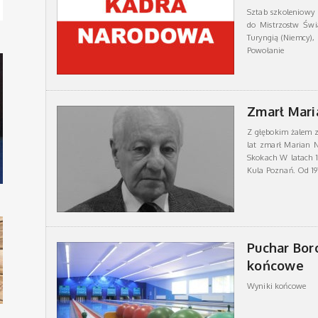
Sztab szkoleniowy
do Mistrzostw Świ
Turyngią (Niemcy), 
Powołanie
Zmarł Mar
Z głębokim żalem z
lat zmarł Marian 
Skokach W latach 1
Kula Poznań. Od 19
Puchar Bor
końcowe
Wyniki końcowe