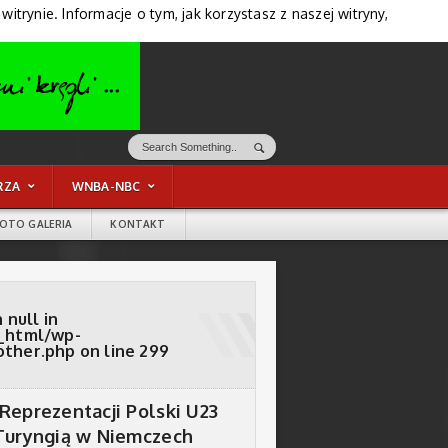
trynie. Informacje o tym, jak korzystasz z naszej witryny,
RZA
WNBA-NBC
FOTO GALERIA
KONTAKT
 null in
_html/wp-
other.php
on line
299
Reprezentacji Polski U23
Turyngią w Niemczech