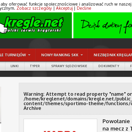
 aby oferować funkcje społecznościowe i analizować ruch w naszej wi
tycznym.
Zobacz szczegóły
|
Akceptuj
|
Decline
LE TURNIEJÓW
NOWY RANKING SKK
NIEZBĘDNIK KRĘGLA
LINKI
TYPER
SPRAWY SĘDZIOWSKIE
DOKUMENTY
Warning
: Attempt to read property "name" on
/home/kreglenet/domains/kregle.net/public
content/themes/sportimo-theme/functions/
Archive
Powołanie 
na mecz z 