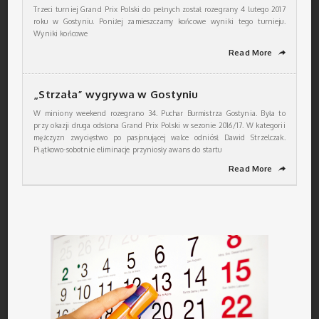
Trzeci turniej Grand Prix Polski do pełnych został rozegrany 4 lutego 2017
roku w Gostyniu. Poniżej zamieszczamy końcowe wyniki tego turnieju.
Wyniki końcowe
Read More
➦
„Strzała” wygrywa w Gostyniu
W miniony weekend rozegrano 34. Puchar Burmistrza Gostynia. Była to
przy okazji druga odsłona Grand Prix Polski w sezonie 2016/17. W kategorii
mężczyzn zwycięstwo po pasjonującej walce odniósł Dawid Strzelczak.
Piątkowo-sobotnie eliminacje przyniosły awans do startu
Read More
➦