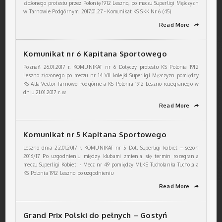
złożonego protestu przez Polonię 1912 Leszno, po meczu Superligi Mężczyzn
w Tarnowie Podgórnym. 2017.01.27 - Komunikat KS SKK Nr 6 (45)
Read More
➦
Komunikat nr 6 Kapitana Sportowego
Poznań 26.01.2017 r. KOMUNIKAT nr 6 Dotyczy protestu KS Polonia 1912
Leszno złożonego po meczu nr 14 VII kolejki Superligi Mężczyzn pomiędzy
KS Alfa-Vector Tarnowo Podgórne a KS Polonia 1912 Leszno rozegranego w
dniu 21.01.2017 r. w
Read More
➦
Komunikat nr 5 Kapitana Sportowego
Leszno dnia 22.01.2017 r. KOMUNIKAT nr 5 Dot. Superligi kobiet – sezon
2016/17 Po uzgodnieniu między klubami zmienia się termin rozegrania
meczu Superligi Kobiet: - Mecz nr 49 pomiędzy MLKS Tucholanka Tuchola a
KS Polonia 1912 Leszno po uzgodnieniu
Read More
➦
Grand Prix Polski do pełnych – Gostyń