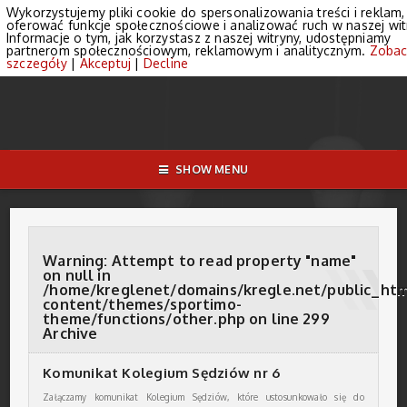
Wykorzystujemy pliki cookie do spersonalizowania treści i reklam,
oferować funkcje społecznościowe i analizować ruch w naszej wit
Informacje o tym, jak korzystasz z naszej witryny, udostępniamy
partnerom społecznościowym, reklamowym i analitycznym.
Zobac
szczegóły
|
Akceptuj
|
Decline
SHOW MENU
Warning
: Attempt to read property "name"
on null in
/home/kreglenet/domains/kregle.net/public_ht
content/themes/sportimo-
theme/functions/other.php
on line
299
Archive
Komunikat Kolegium Sędziów nr 6
Załączamy komunikat Kolegium Sędziów, które ustosunkowało się do