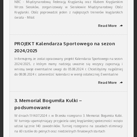
NBC - Międzynarodową Federacją Kręglarską oraz Klubem Kręglarskim
Wrzos Sieraków, zorganizowały w Sierakowie Międzynarodowy Obóz
Kręglarski. Obóz poprowadził jeden z najlepszych trenerów kręglarskich
świata - Miloš
Read More
➦
PROJEKT Kalendarza Sportowego na sezon
2024/2025
Informujemy, że został opracowany projekt Kalendarza Sportowego na sezon
2024/2025, z którym mamy nadzieję uważnie się wszyscy zapoznają i
wniosą swoje ewentualne uwagi do 05.08.2024 r. Chcielibyśmy najpóźniej
do 08.08.2024 r. zatwierdzić kalendarz w wersji ostatecznej. Ewentualne
Read More
➦
3. Memoriał Bogumiła Kulki –
podsumowanie
W dniach 11-14.07.2024 r. w Brzesku rozegrano 3. Memoriał Bogumiła Kulki.
W turnieju upamiętniający przyjaciela całej kręglarskiej społeczności wzięło
udział łącznie 140 zawodników. Turniej rozegrano na zasadach eliminacji
na 60 rzutów do pełnych oraz niedzielnych finałowych startach