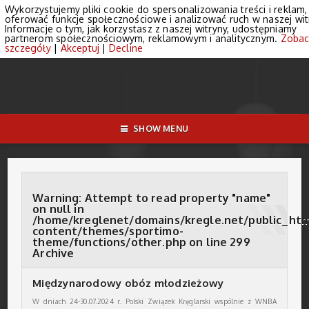
Wykorzystujemy pliki cookie do spersonalizowania treści i reklam,
oferować funkcje społecznościowe i analizować ruch w naszej wit
Informacje o tym, jak korzystasz z naszej witryny, udostępniamy
partnerom społecznościowym, reklamowym i analitycznym.
Zobac
szczegóły
|
Akceptuj
|
Decline
SHOW MENU
Warning
: Attempt to read property "name"
on null in
/home/kreglenet/domains/kregle.net/public_ht
content/themes/sportimo-
theme/functions/other.php
on line
299
Archive
Międzynarodowy obóz młodzieżowy
W dniach 24-30.07.2024 r. Polski Związek Kręglarski wspólnie z WNBA