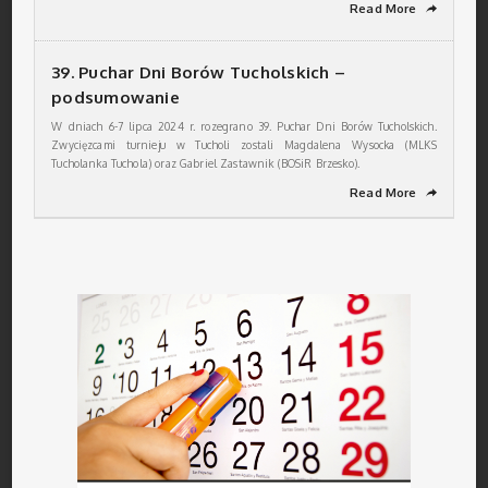
Read More
➦
39. Puchar Dni Borów Tucholskich –
podsumowanie
W dniach 6-7 lipca 2024 r. rozegrano 39. Puchar Dni Borów Tucholskich.
Zwycięzcami turnieju w Tucholi zostali Magdalena Wysocka (MLKS
Tucholanka Tuchola) oraz Gabriel Zastawnik (BOSiR Brzesko).
Read More
➦