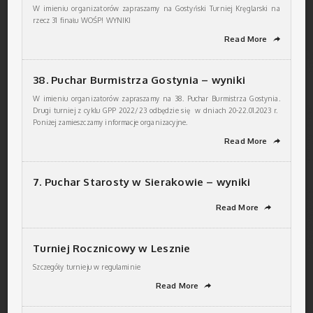
W imieniu organizatorów zapraszamy na Gostyński Turniej Kręglarski na
rzecz 31 finału WOŚP! WYNIKI
Read More
➦
38. Puchar Burmistrza Gostynia – wyniki
W imieniu organizatorów zapraszamy na 38. Puchar Burmistrza Gostynia.
Drugi turniej z cyklu GPP 2022/23 odbędzie się w dniach 20-22.01.2023 r.
Poniżej zamieszczamy informacje organizacyjne.
Read More
➦
7. Puchar Starosty w Sierakowie – wyniki
Read More
➦
Turniej Rocznicowy w Lesznie
Szczegóły turnieju w regulaminie
Read More
➦