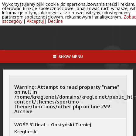
Wykorzystujemy pliki cookie do spersonalizowania treści i reklam,
oferować funkcje społecznościowe i analizować ruch w naszej wit
Informacje o tym, jak korzystasz z naszej witryny, udostępniamy
partnerom społecznościowym, reklamowym i analitycznym.
Zobac
szczegóły
|
Akceptuj
|
Decline
SHOW MENU
Warning
: Attempt to read property "name"
on null in
/home/kreglenet/domains/kregle.net/public_ht
content/themes/sportimo-
theme/functions/other.php
on line
299
Archive
WOŚP 31 finał – Gostyński Turniej
Kręglarski