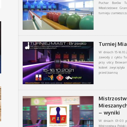
Puchar Borów Tuc
Młodzieżowe Gran
turnieju zamieszc
Turniej Mi
W dniach 15-16.10.
zawody z cyklu Tu
przy ulicy Browar
kobiet zwyciężyła
przed Joanną
Mistrzostw
Mieszanyc
– wyniki
W dniach 01-03 p
Mistrzostwa Polski