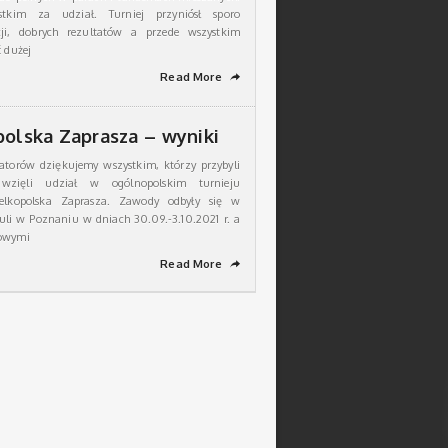
tkim za udział. Turniej przyniósł sporo
ji, dobrych rezultatów a przede wszystkim
ć dużej
Read More
➦
polska Zaprasza – wyniki
atorów dziękujemy wszystkim, którzy przybyli
zięli udział w ogólnopolskim turnieju
lkopolska Zaprasza. Zawody odbyły się w
Kuli w Poznaniu w dniach 30.09.-3.10.2021 r. a
cowymi
Read More
➦