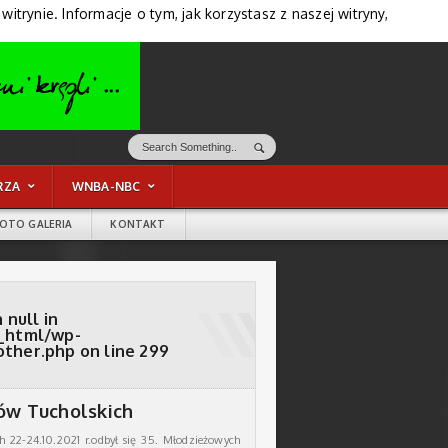
trynie. Informacje o tym, jak korzystasz z naszej witryny,
RZA
WNBA-NBC
FOTO GALERIA
KONTAKT
 null in
_html/wp-
other.php
on line
299
ów Tucholskich
 22-24.10.2021 r.odbył się 35. Młodzieżowych