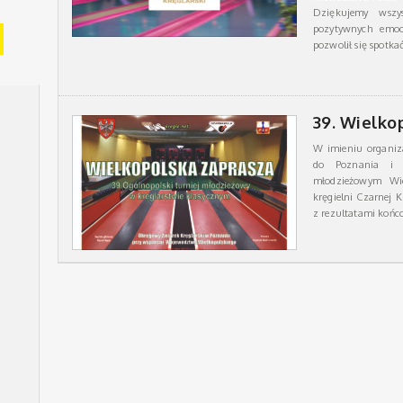
Dziękujemy wszys
pozytywnych emoc
pozwolił się spotka
39. Wielko
W imieniu organiz
do Poznania i w
młodzieżowym Wie
kręgielni Czarnej 
z rezultatami koń