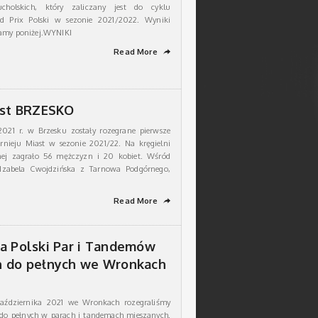
holskich, który zaliczany jest do cyklu
d Prix Polski w sezonie 2021/2022. Wyniki
zamy poniżej.WYNIKI
Read More
➦
ast BRZESKO
2021 r. w Brzesku zostały rozegrane pierwsze
rnieju Miast w sezonie 2021/22. Na kręgielni
nej zagrało 56 mężczyzn i 20 kobiet. Wśród
 Izabela Cwojdzińska z Tarnowa Podgórnego,
Read More
➦
a Polski Par i Tandemów
h do pełnych we Wronkach
aździernika 2021 we Wronkach rozegraliśmy
 do pełnych w parach i tandemach mieszanych.