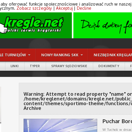
 aby oferować funkcje społecznościowe i analizować ruch w naszej wi
tycznym.
Zobacz szczegóły
|
Akceptuj
|
Decline
LE TURNIEJÓW
NOWY RANKING SKK
NIEZBĘDNIK KRĘGLA
LINKI
TYPER
SPRAWY SĘDZIOWSKIE
DOKUMENTY
Warning
: Attempt to read property "name" on
/home/kreglenet/domains/kregle.net/public
content/themes/sportimo-theme/functions/
Archive
Puchar Bor
W Tucholi w dniach