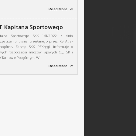
Read More
➦
 Kapitana Sportowego
tana Sportowego SKK 1/11/2022 z dnia
ozpatrzeniu pisma przesłanego przez KS Alfa-
odgórne, Zarząd SKK PZKręgl. informuje o
ych rozpoczęcia meczów ligowych CLJ, SK i
w Tarnowie Podgórnym. W
Read More
➦