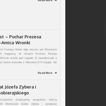
Read More
➦
ast – Puchar Prezesa
-Amica Wronki
ch Turnieju Miast tego sezonu we Wronkach
113 kręglarzy. W ramach Pucharu Prezesa
Wronki wśród pań zagrało 31 zawodniczek a
ię Iwona Jezierska z Pleszewa (374 kręgle). Na
Read More
➦
ł Józefa Zybera i
Sobierajskiego
izatorów dziękujemy wszystkim, którzy
 XX Memoriale Józefa Zybera i Jarosława