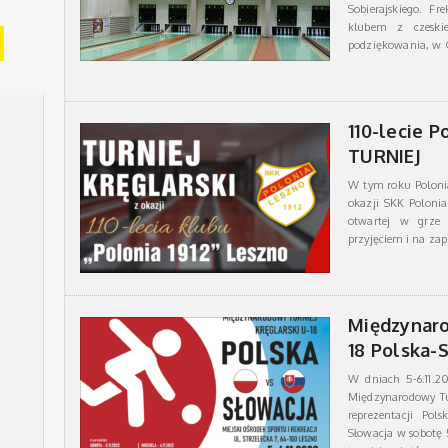
Sobierajskiego. F
klubem z czeski
podziękowania, w G
110-lecie P
TURNIEJ
W tym roku Polonia 
okazji SKK Polonia
otwartej w grze 
przyjęciem i na zap
Międzynaro
18 Polska-
W dniach 5-6.11.2
Międzynarodowy Tu
reprezentacji Pol
Słowacja w sobotę 5