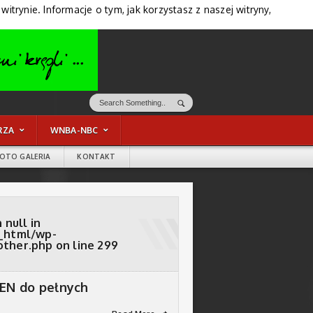
trynie. Informacje o tym, jak korzystasz z naszej witryny,
RZA
WNBA-NBC
FOTO GALERIA
KONTAKT
 null in
_html/wp-
other.php
on line
299
N do pełnych