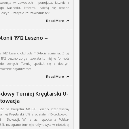
rekwencja w zawodach imponująca, łącznie z
ego Nachodu, któremu należą się osobne
ostyniu zagrało 198 zawodniczek
Read More
➦
olonii 1912 Leszno –
1912 Leszno obchodzi 110-lecie istnienia. Z tej
 1912 Leszno zorganizowała turniej w formule
do pełnych. Turniej spotkał się z dobrym
roszenie organizatora
Read More
➦
dowy Turniej Kręglarski U-
Słowacja
022 na kręgielni MOSiR Leszno rozegraliśmy
rniej Kręglarski U18 z udziałem 16-osobowych
ski i Słowacji. W ramach spotkania Polska-
.11. rozegrano turniej drużynowy a w niedzielę