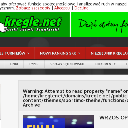
 aby oferować funkcje społecznościowe i analizować ruch w naszej wi
tycznym.
Zobacz szczegóły
|
Akceptuj
|
Decline
LE TURNIEJÓW
NOWY RANKING SKK
NIEZBĘDNIK KRĘGLA
LINKI
TYPER
SPRAWY SĘDZIOWSKIE
DOKUMENTY
Warning
: Attempt to read property "name" on
/home/kreglenet/domains/kregle.net/public
content/themes/sportimo-theme/functions/
Archive
WRZOS OPE