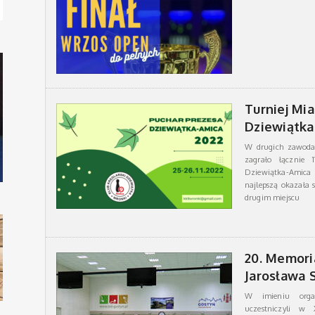
Turniej Mi
Dziewiątka
W drugich zawoda
zagrało łącznie 
Dziewiątka-Amica 
najlepszą okazała s
drugim miejscu
20. Memoria
Jarosława 
W imieniu organ
uczestniczyli w