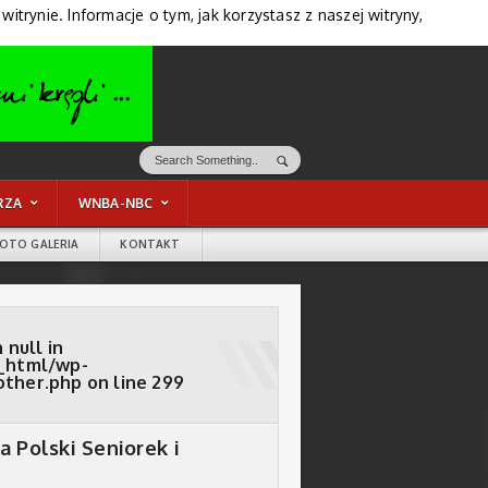
trynie. Informacje o tym, jak korzystasz z naszej witryny,
RZA
WNBA-NBC
FOTO GALERIA
KONTAKT
 null in
_html/wp-
other.php
on line
299
a Polski Seniorek i