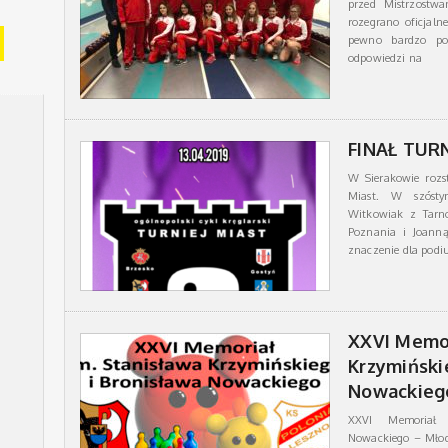
przed Mistrzostw
rozegrano oficjaln
pewno bardzo pow
odpowiedzi na
FINAŁ TURN
W Sierakowie rozs
Miast. W szóstym
Witkowiak z Tarn
Poznania i Joanną
znaczenie dla podi
XXVI Memor
Krzymiński
Nowackieg
XXVI Memoriał S
Nowackiego – Młod