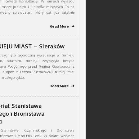
ami Świata konsultację. W ramach wyjazdu
e mecze juniorek i juniorów młodszych. To na
ażny sprawdzian, który dał już ostatnie
Read More
➦
IEJU MIAST – Sieraków
trzygnięto tegoroczną rywalizację w Turnieju
, ostatnim, turnieju zwyciężyła Justyna
owa Podgórnego przed Reginą Gawłowską z
 Kurpisz z Leszna. Sierakowski turniej miał
um całego cyklu.
Read More
➦
iał Stanisława
ego i Bronisława
o
tanisława Krzymińskiego i Bronisława
zieżowe Grand Prix Polski W ostatni weekend