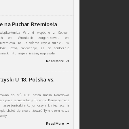
e na Puchar Rzemiosła
ewiątka-Amica Wronki wspólnie z Cechem
ych we Wronkach zorganizowali we
zemiosła. To już siódma edycja turnieju, w
dość liczną frekwencję, za co serdecznie
onieckim turnieju mieliśmy naprawdę
Read More
➦
yski U-18: Polska vs.
towań do MŚ U-18 nasza Kadra Narodowa
rzyski z reprezentacją Turyngii. Pierwszy mecz
 nasze juniorki mł., juniorzy mł. nieznacznie
 będą chcieli się zrewanżować. Tym razem nasze
owały
Read More
➦