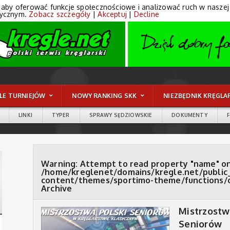
 aby oferować funkcje społecznościowe i analizować ruch w naszej wi
tycznym.
Zobacz szczegóły
|
Akceptuj
|
Decline
LE TURNIEJÓW
NOWY RANKING SKK
NIEZBĘDNIK KRĘGLA
LINKI
TYPER
SPRAWY SĘDZIOWSKIE
DOKUMENTY
Warning
: Attempt to read property "name" on
/home/kreglenet/domains/kregle.net/public
content/themes/sportimo-theme/functions/
Archive
Mistrzostw
Seniorów