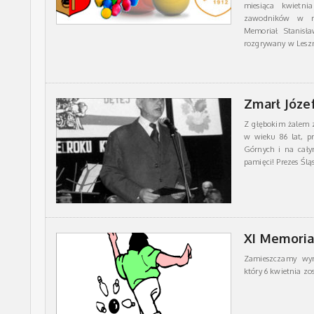
miesiąca kwietnia
zawodników w na
Memoriał Stanisł
rozgrywany w Lesz
Zmarł Józe
Z głębokim żalem 
w wieku 86 lat, p
Górnych i na cały
pamięci! Prezes Śl
XI Memoria
Zamieszczamy wyn
który 6 kwietnia zo