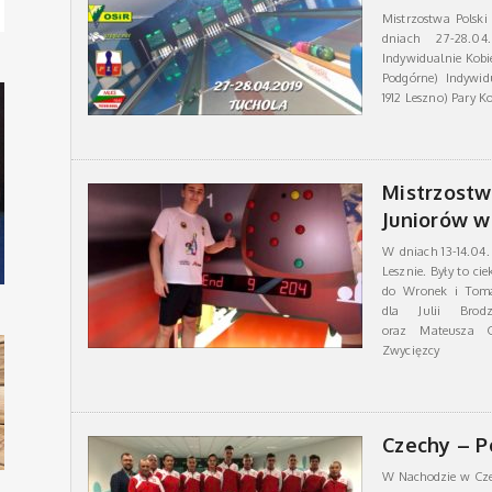
Mistrzostwa Polsk
dniach 27-28.04
Indywidualnie Kobi
Podgórne) Indywid
1912 Leszno) Pary K
Mistrzostwa
Juniorów w
W dniach 13-14.04.
Lesznie. Były to ci
do Wronek i Toma
dla Julii Brodz
oraz Mateusza G
Zwycięzcy
Czechy – P
W Nachodzie w Czec