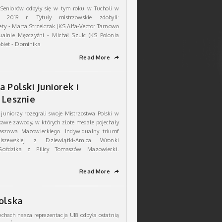
i Seniorów odbyły się w tym roku w Tucholi w
. 2019 r. Tytuły mistrzowskie zdobyli:
ety - Marta Strzelczak (KS Alfa-Vector Tarnowo
ualnie Mężczyźni - Michał Szulc (KS Polonia
obiet - Dominika
Read More
➦
 Polski Juniorek i
 Lesznie
 juniorzy rozegrali swoje Mistrzostwa Polski w
ekawe zawody, w których złote medale pojechały
szowa Mazowieckiego. Indywidualny triumf
iszewskiej z Dziewiątki-Amica Wronki
oździka z Pilicy Tomaszów Mazowiecki.
Read More
➦
olska
hach nasza reprezentacja U18 odbyła ostatnią