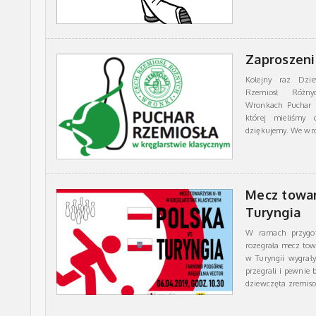
Zaproszeni
Kolejny raz Dzi
Rzemiosł Różn
Wronkach Puchar R
której mieliśmy 
dziękujemy. We wr
Mecz towarz
Turyngia
W ramach przygo
rozegrała mecz towa
w Turyngii wygrały
przegrali i pewnie
dziewczęta zremis