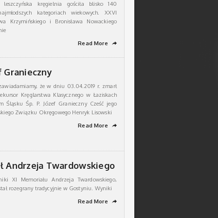
 leszczyńska kręgielnia gościła blisko 140
jmłodszych kategoriach wiekowych. XXVI
awa Krzymińskiego i Bronisława Nowackiego
nie
Read More
➦
f Granieczny
zawiadamiamy, że w dniu 03.04.2019 r. zmarł
rekursor Kręglarstwa Klasycznego w Łaziskach
m Śląsku Śp. P. Józef Granieczny Cześć jego
ąskiego Związku Okręgowego Henryk Lisowski
Read More
➦
ł Andrzeja Twardowskiego
iki XI Memoriału Andrzeja Twardowskiego,
stał rozegrany tradycyjnie w Gostyniu. Wyniki
Read More
➦