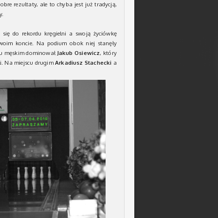
re rezultaty, ale to chyba jest już tradycją,
y.
a się do rekordu kręgielni a swoją życiówkę
 swoim koncie. Na podium obok niej stanęły
eju męskim dominował
Jakub Osiewicz
, który
li. Na miejscu drugim
Arkadiusz Stachecki
a