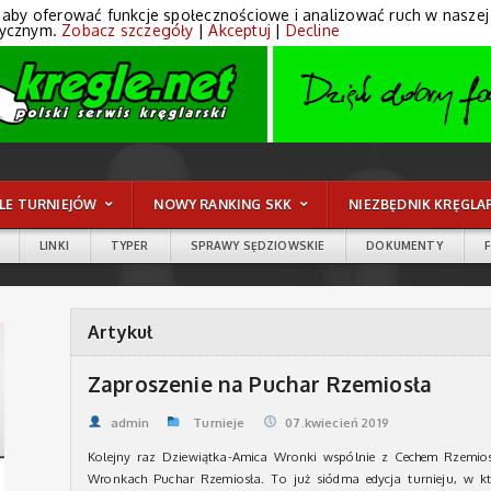
 aby oferować funkcje społecznościowe i analizować ruch w naszej wi
tycznym.
Zobacz szczegóły
|
Akceptuj
|
Decline
LE TURNIEJÓW
NOWY RANKING SKK
NIEZBĘDNIK KRĘGLA
LINKI
TYPER
SPRAWY SĘDZIOWSKIE
DOKUMENTY
Artykuł
Zaproszenie na Puchar Rzemiosła
admin
Turnieje
07.kwiecień 2019
Kolejny raz Dziewiątka-Amica Wronki wspólnie z Cechem Rzemi
Wronkach Puchar Rzemiosła. To już siódma edycja turnieju, w któ