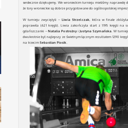
serdecznie dziękujemy. We wronieckim turnieju mieliśmy naprawdę dob
że tory wronieckie są dobrze przygotowane do ogólnopolskiej imprez
W turnieju zwyciężyli –
Liwia Strzelczak
, która w finale zbliżył
poprawiła (621 kręgli). Liwia zakończyła start z 1195 kręgli na
gdańszczanki –
Natalia Postrożny
i
Justyna Szymańska
. W turni
dwukrotnie był najlepszy ze świetnym łącznym rezultatem 1290 kręg
na trzecim
Sebastian Piosik
.