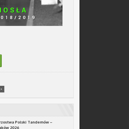
E+
rzostwa Polski Tandemów –
raków 2026