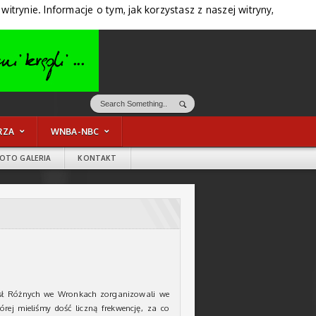
trynie. Informacje o tym, jak korzystasz z naszej witryny,
RZA
WNBA-NBC
FOTO GALERIA
KONTAKT
osł Różnych we Wronkach zorganizowali we
rej mieliśmy dość liczną frekwencję, za co