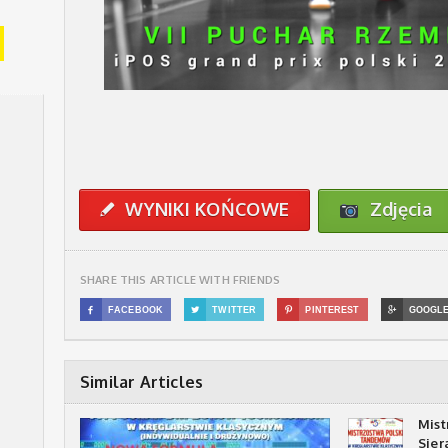
WYNIKI KOŃCOWE
Zdjęcia
✎
SHARE THIS ARTICLE WITH FRIENDS

FACEBOOK

TWITTER

PINTEREST

GOOGL
Similar Articles
Mist
Sie