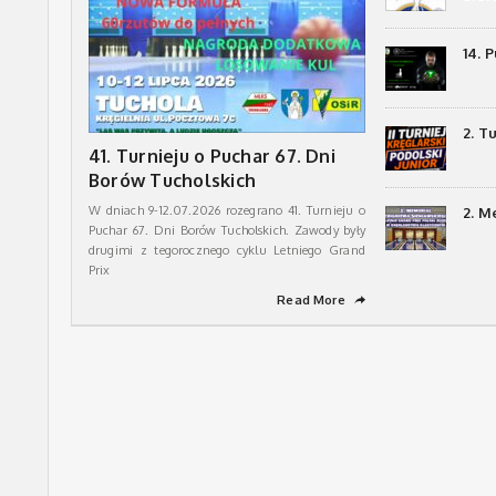
14. 
2. T
41. Turnieju o Puchar 67. Dni
Borów Tucholskich
W dniach 9-12.07.2026 rozegrano 41. Turnieju o
2. M
Puchar 67. Dni Borów Tucholskich. Zawody były
drugimi z tegorocznego cyklu Letniego Grand
Prix
Read More
➦