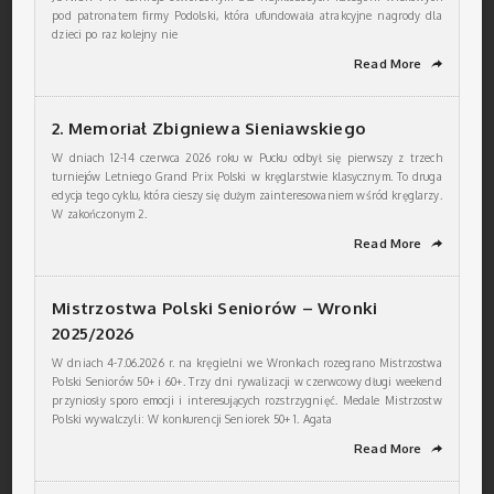
pod patronatem firmy Podolski, która ufundowała atrakcyjne nagrody dla
dzieci po raz kolejny nie
Read More
➦
2. Memoriał Zbigniewa Sieniawskiego
W dniach 12-14 czerwca 2026 roku w Pucku odbył się pierwszy z trzech
turniejów Letniego Grand Prix Polski w kręglarstwie klasycznym. To druga
edycja tego cyklu, która cieszy się dużym zainteresowaniem wśród kręglarzy.
W zakończonym 2.
Read More
➦
Mistrzostwa Polski Seniorów – Wronki
2025/2026
W dniach 4-7.06.2026 r. na kręgielni we Wronkach rozegrano Mistrzostwa
Polski Seniorów 50+ i 60+. Trzy dni rywalizacji w czerwcowy długi weekend
przyniosły sporo emocji i interesujących rozstrzygnięć. Medale Mistrzostw
Polski wywalczyli: W konkurencji Seniorek 50+ 1. Agata
Read More
➦