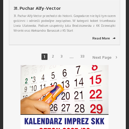
31. Puchar Alfy-Vector
31. Puchar Alfy-Vector przechodzi do historii. Gospodarze nie byli tym razem
gościnni i odnieśli podwójne zwycięstwo. W kategorii kobiet triumfowała
Liwia Ulatowska. Podium uzupełniły Julia Brodziszewska z KK Dziewiątki
Wronki oraz Aleksandra Banaszak z KS Start
Read More
➦
1
2
3
…
33
Next Page
