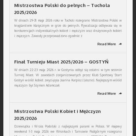
Mistrzostwa Polski do pełnych – Tuchola
2025/2026
W dniach 29-31 maja 2026 roku w Tucholi rozegrano Mistrzostwa Polski w
kręglarstwie klasycznym w grze do pełnych. Rywalizacja odbywała się w
konkurencjach indywidualnych kobiet i mężczyzn oraz drużynowych kobiet
i mężczyzn. Zawody przeprowadzono zgodnie z
Read More
➦
Finał Turnieju Miast 2025/2026 – GOSTYŃ
W dniach 22-23 maja 2026 r. w Gostyniu odbył się ostatni w tym sezonie
Turniej Miast. W zawodach zorganizowanych przez Klub Sportowy Start
Gostyń wśród kobiet zwyciężyła Joanna Kurpisz (Leszno). Najlepszym wśród
mężczyzn był Szymon Adamczak
Read More
➦
Mistrzostwa Polski Kobiet i Mężczyzn
2025/2026
Dziewiątka i Wrzos Podolski z najlepszymi parami w Polsce. W majowy
weekend 1-3 maja 2026 we Wronkach i Tarnowie Podgórnym rozegrano