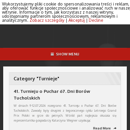
Wykorzystujemy pliki cookie do spersonalizowania treści i reklam,
aby oferować funkcje społecznościowe i analizować ruch w nasze
witrynie. Informacje o tym, jak korzystasz z naszej witryny,
udostępniamy partnerom społecznościowym, reklamowym i
analitycznym.
Zobacz szczegóły
|
Akceptuj
|
Decline
SHOW MENU
Category "Turnieje"
41. Turnieju o Puchar 67. Dni Borów
Tucholskich
W dniach 9-12.07.2026 rozegrano 41. Turnieju o Puchar 67. Dni Borów
Tucholskich. Zawody były drugimi z tegorocznego cyklu Letniego Grand
Prix Polski w grze do pełnych. Wśród pań najlepsza okazała się
reprezentantka gospodarzy Katarzyna Wegner uzyskując
Read More
➦