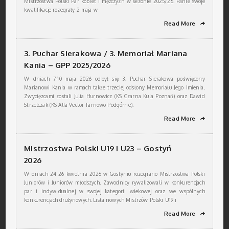
Mistrzostwa Polski Par kobiet i mężczyzn w sezonie 2025/26. Panie swoje
kwalifikacje rozegrały 2 maja w
Read More
➦
3. Puchar Sierakowa / 3. Memoriał Mariana
Kania – GPP 2025/2026
W dniach 7-10 maja 2026 odbył się 3. Puchar Sierakowa poświęcony
Marianowi Kania w ramach także trzeciej odsłony Memoriału Jego Imienia.
Zwycięzcami zostali Julia Hurnowicz (KS Czarna Kula Poznań) oraz Dawid
Strzelczak (KS Alfa-Vector Tarnowo Podgórne).
Read More
➦
Mistrzostwa Polski U19 i U23 – Gostyń
2026
W dniach 24-26 kwietnia 2026 w Gostyniu rozegrano Mistrzostwa Polski
Juniorów i Juniorów młodszych. Zawodnicy rywalizowali w konkurencjach
par i indywidualnej w swojej kategorii wiekowej oraz we wspólnych
konkurencjach drużynowych. Lista nowych Mistrzów Polski U19 i
Read More
➦