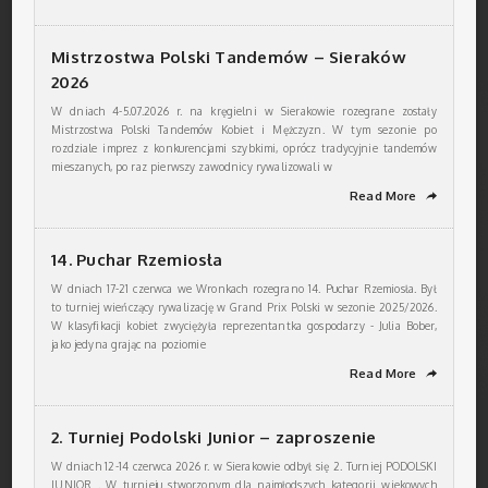
Mistrzostwa Polski Tandemów – Sieraków
2026
W dniach 4-5.07.2026 r. na kręgielni w Sierakowie rozegrane zostały
Mistrzostwa Polski Tandemów Kobiet i Mężczyzn. W tym sezonie po
rozdziale imprez z konkurencjami szybkimi, oprócz tradycyjnie tandemów
mieszanych, po raz pierwszy zawodnicy rywalizowali w
Read More
➦
14. Puchar Rzemiosła
W dniach 17-21 czerwca we Wronkach rozegrano 14. Puchar Rzemiosła. Był
to turniej wieńczący rywalizację w Grand Prix Polski w sezonie 2025/2026.
W klasyfikacji kobiet zwyciężyła reprezentantka gospodarzy - Julia Bober,
jako jedyna grając na poziomie
Read More
➦
2. Turniej Podolski Junior – zaproszenie
W dniach 12-14 czerwca 2026 r. w Sierakowie odbył się 2. Turniej PODOLSKI
JUNIOR . W turnieju stworzonym dla najmłodszych kategorii wiekowych