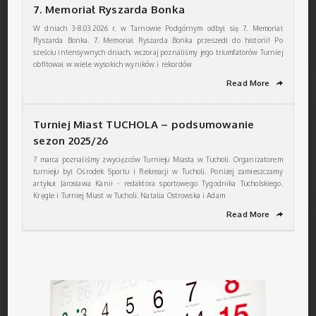
7. Memoriał Ryszarda Bonka
W dniach 3-8.03.2026 r. w Tarnowie Podgórnym odbył się 7. Memoriał
Ryszarda Bonka. 7. Memoriał Ryszarda Bonka przeszedł do historii! Po
sześciu intensywnych dniach, wczoraj poznaliśmy jego triumfatorów Turniej
obfitował w wiele wysokich wyników i rekordów
Read More
➦
Turniej Miast TUCHOLA – podsumowanie
sezon 2025/26
7 marca poznaliśmy zwycięzców Turnieju Miasta w Tucholi. Organizatorem
turnieju był Ośrodek Sportu i Rekreacji w Tucholi. Poniżej zamieszczamy
artykuł Jarosława Kanii - redaktora sportowego Tygodnika Tucholskiego.
Kręgle i Turniej Miast w Tucholi. Natalia Ostrowska i Adam
Read More
➦