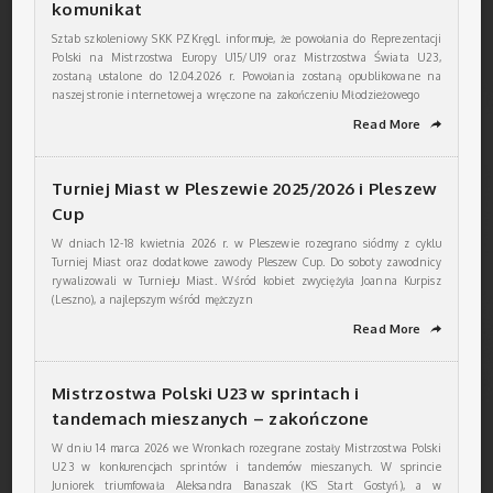
komunikat
Sztab szkoleniowy SKK PZKręgl. informuje, że powołania do Reprezentacji
Polski na Mistrzostwa Europy U15/U19 oraz Mistrzostwa Świata U23,
zostaną ustalone do 12.04.2026 r. Powołania zostaną opublikowane na
naszej stronie internetowej a wręczone na zakończeniu Młodzieżowego
Read More
➦
Turniej Miast w Pleszewie 2025/2026 i Pleszew
Cup
W dniach 12-18 kwietnia 2026 r. w Pleszewie rozegrano siódmy z cyklu
Turniej Miast oraz dodatkowe zawody Pleszew Cup. Do soboty zawodnicy
rywalizowali w Turnieju Miast. Wśród kobiet zwyciężyła Joanna Kurpisz
(Leszno), a najlepszym wśród mężczyzn
Read More
➦
Mistrzostwa Polski U23 w sprintach i
tandemach mieszanych – zakończone
W dniu 14 marca 2026 we Wronkach rozegrane zostały Mistrzostwa Polski
U23 w konkurencjach sprintów i tandemów mieszanych. W sprincie
Juniorek triumfowała Aleksandra Banaszak (KS Start Gostyń), a w