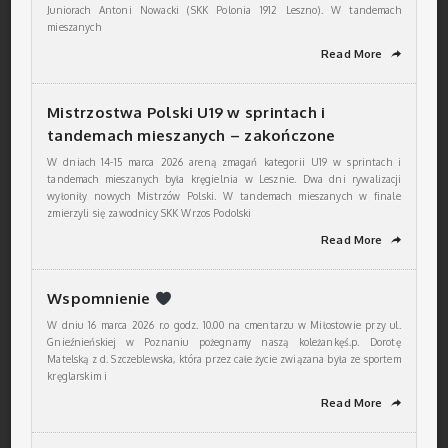
Juniorach Antoni Nowacki (SKK Polonia 1912 Leszno). W tandemach
mieszanych
Read More
➦
Mistrzostwa Polski U19 w sprintach i
tandemach mieszanych – zakończone
W dniach 14-15 marca 2026 areną zmagań kategorii U19 w sprintach i
tandemach mieszanych była kręgielnia w Lesznie. Dwa dni rywalizacji
wyłoniły nowych Mistrzów Polski. W tandemach mieszanych w finale
zmierzyli się zawodnicy SKK Wrzos Podolski
Read More
➦
Wspomnienie
W dniu 16 marca 2026 r.o godz. 10.00 na cmentarzu w Miłostowie przy ul.
Gnieźnieńskiej w Poznaniu pożegnamy naszą koleżankęś.p. Dorotę
Matelską z d. Szczeblewska, która przez całe życie związana była ze sportem
kręglarskim i
Read More
➦