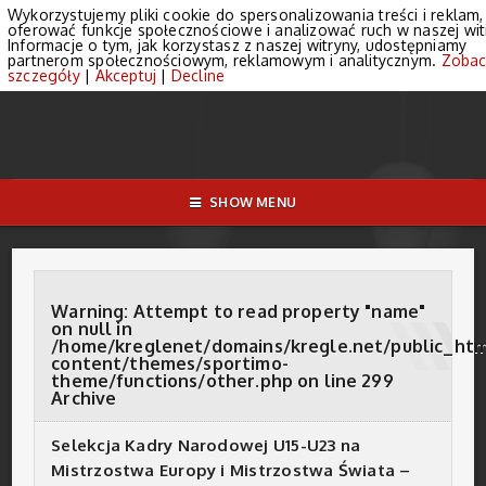
Wykorzystujemy pliki cookie do spersonalizowania treści i reklam,
oferować funkcje społecznościowe i analizować ruch w naszej wit
Informacje o tym, jak korzystasz z naszej witryny, udostępniamy
partnerom społecznościowym, reklamowym i analitycznym.
Zobac
szczegóły
|
Akceptuj
|
Decline
SHOW MENU
Warning
: Attempt to read property "name"
on null in
/home/kreglenet/domains/kregle.net/public_ht
content/themes/sportimo-
theme/functions/other.php
on line
299
Archive
Selekcja Kadry Narodowej U15-U23 na
Mistrzostwa Europy i Mistrzostwa Świata –