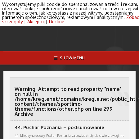
Wykorzystujemy pliki cookie do spersonalizowania treści i reklam,
oferować funkcje społecznościowe i analizować ruch w naszej wit
Informacje o tym, jak korzystasz z naszej witryny, udostępniamy
partnerom społecznościowym, reklamowym i analitycznym.
Zobac
szczegóły
|
Akceptuj
|
Decline
SHOW MENU
Warning
: Attempt to read property "name"
on null in
/home/kreglenet/domains/kregle.net/public_ht
content/themes/sportimo-
theme/functions/other.php
on line
299
Archive
44. Puchar Poznania – podsumowanie
44. Międzynarodowy Puchar Poznania zapowiadał się ciekawie z uwagi na