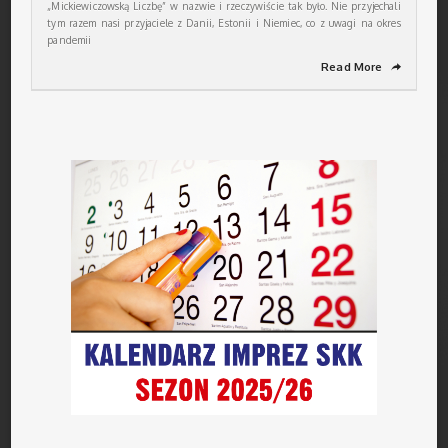
„Mickiewiczowską Liczbę” w nazwie i rzeczywiście tak było. Nie przyjechali
tym razem nasi przyjaciele z Danii, Estonii i Niemiec, co z uwagi na okres
pandemii
Read More
➦