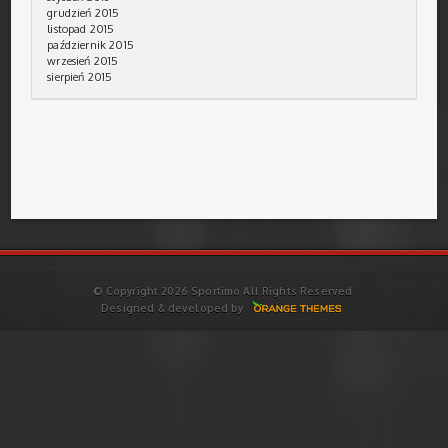
grudzień 2015
listopad 2015
październik 2015
wrzesień 2015
sierpień 2015
© Copyright 2026 Sportimo All Rights Reserved.
Designed & developed by