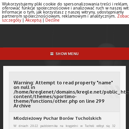
Wykorzystujemy pliki cookie do spersonalizowania treści i reklam,
oferować funkcje społecznościowe i analizować ruch w naszej wit
Informacje o tym, jak korzystasz z naszej witryny, udostępniamy
partnerom społecznościowym, reklamowym i analitycznym.
Zobac
szczegóły
|
Akceptuj
|
Decline
SHOW MENU
Warning
: Attempt to read property "name"
on null in
/home/kreglenet/domains/kregle.net/public_ht
content/themes/sportimo-
theme/functions/other.php
on line
299
Archive
Młodzieżowy Puchar Borów Tucholskich
W dniach 20-22 października na kręgielni w Tucholi odbył się 32