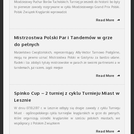
Młodzieżowy Puchar Borów Tucholskich. Turniej przeszedł do historii bo były
to pierwsze zawody rozgrywane w cyklu Młodzieżowego Grand Prix Polski.
Polski Związek Kręglarski wprowadził
Read More
➦
Mistrzostwa Polski Par i Tandemów w grze
do pełnych
Małżeństwo Cwojdzińskich, reprezentujący Alfę-Vector Tarnowo Podgórne,
mogą na pewno uznać Mistrzostwa Polski w Gostyniu za bardzo udane.
Radek i Iza zdobyli tytuły mistrzowskie w parach ze swoimi partnerami a w
tandemach, już razem, zajęli miejsce
Read More
➦
Spinko Cup – 2 turniej z cyklu Turnieju Miast w
Lesznie
W dniu 07.10.2017 r. w Lesznie odbyły się drugie zawody z cyklu Turnieju
Miast - ogólnopolskiego cyklu turniejów kręglarskich w grze do pełnych,
które organizują ośrodki kręglarskie w sześciu polskich miastach, we
współpracy z Polskim Związkiem
Read More
➦