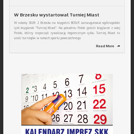
W Brzesku wystartował Turniej Miast
W sobotę 30.09. 2 Brzesku na kręgielni BOSiR zainaugurował ogólnopolski
cykl kręglarski "Turniej Miast". Na południu Polski gościli kręglarze z całej
Polski, którzy rozpoczęli rywalizację tegorocznym cyklu. Turniej Miast to
sześć turniejów w ramach sportu powszechnego
Read More
➦