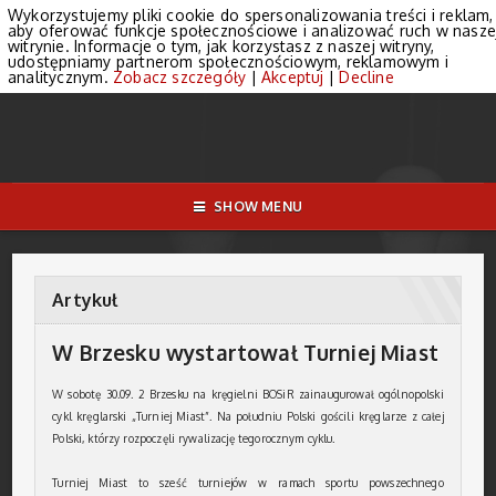
Wykorzystujemy pliki cookie do spersonalizowania treści i reklam,
aby oferować funkcje społecznościowe i analizować ruch w nasze
witrynie. Informacje o tym, jak korzystasz z naszej witryny,
udostępniamy partnerom społecznościowym, reklamowym i
analitycznym.
Zobacz szczegóły
|
Akceptuj
|
Decline
SHOW MENU
Artykuł
W Brzesku wystartował Turniej Miast
W sobotę 30.09. 2 Brzesku na kręgielni BOSiR zainaugurował ogólnopolski
cykl kręglarski „Turniej Miast”. Na południu Polski gościli kręglarze z całej
Polski, którzy rozpoczęli rywalizację tegorocznym cyklu.
Turniej Miast to sześć turniejów w ramach sportu powszechnego