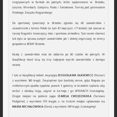
rozgrywanych w formule do pełnych, które zaplanowano w: Brzesku,
Lesznie, Wronkach, Gostyniu, Pucku i Sierakowie. Turniej pod patronatem
Polskiego Związku Kręglarskiego.
Do sportowej rywalizacji w Brzesku zgłosiło się 60 zawodników i
zawodniczek z terenu Polski (w tym 43 mężczyzn i 17 kobiet). Jak zawsze w
naszej Kręgielni towarzyszy miła i sportowa atmosfera. Tym razem również
tak było za sprawą samych zawodników jak i dobrej organizacji ze strony
gospodarza BOSiR Brzesko.
Każdy z zawodników miał do oddania po 60 rzutów do pełnych. W
klasyfikacji miast liczą się trzy najlepsze wyniki zawodników z danego
miasta.
I tak, w klasyfikacji kobiet zwyciężyła
BOGUSŁAWA UŁASEWICZ
(Poznań)
z wynikiem 360 kręgli. Zwycięstwo tym bardziej cenne, gdyż Bogusia po
niefortunnym upadku spędziła prawie 3 godziny w brzeskim szpitalu, aby
wrócić z obolałą nogą ..zagrać w turnieju i go WYGRAĆ!!! Gratulujemy.
Drugie miejsce na podium zajęła
IZABELA CWOJDZIŃSKA
(Tarnowo
Podgórne) z wynikiem 353 kręgle, a na trzecim miejscu uplasowała się
MARIA MICHAŁOWSKA
(Śrem) z wynikiem 349 kręgli. Gratulujemy!