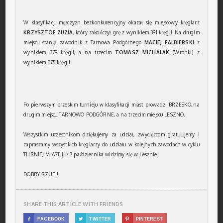
W klasyfikacji mężczyzn bezkonkurencyjny okazał się miejscowy kręglarz
KRZYSZTOF ZUZIA
, który zakończył grę z wynikiem 391 kręgli. Na drugim
miejscu stanął zawodnik z Tarnowa Podgórnego
MACIEJ FALBIERSKI
z
wynikiem 379 kręgli, a na trzecim
TOMASZ MICHALAK
(Wronki) z
wynikiem 375 kręgli.
Po pierwszym brzeskim turnieju w klasyfikacji miast prowadzi BRZESKO, na
drugim miejscu TARNOWO PODGÓRNE, a na trzecim miejscu LESZNO.
Wszystkim uczestnikom dziękujemy za udział, zwycięzcom gratulujemy i
zapraszamy wszystkich kręglarzy do udziału w kolejnych zawodach w cyklu
TURNIEJ MIAST. Już 7 października widzimy się w Lesznie.
DOBRY RZUT!!!
SHARE THIS ARTICLE WITH FRIENDS

FACEBOOK

TWITTER

PINTEREST