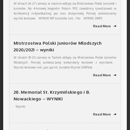
W dniach 26-27 czerwca w Lesznie odbyły się Mistrzostwa Polski Juniorek i
Juniorów. Na 4-torowej kręgielni Polonii 1912 zawodnicy rywalizowali w
konkurencji indywidualnej, par oraz drużynowej. Poniżej zamieszczamy
wyniki końcowe. WYNIKI MP Juniorów Ind. i Par WYNIKI DMPJ
Read More
➦
Mistrzostwa Polski Juniorów Młodszych
2020/2021 – wyniki
W dniach 18-20 czerwca w Tucholi odbyły się Mistrzostwa Polski Juniorów
Młodszych. Poniżej zamieszczamy komunikaty końcowe z wynikami.
Wyniki końcowe ind., par, sprint, tandem Wyniki DMPJmł.
Read More
➦
28. Memoriał St. Krzymińskiego i B.
Nowackiego – WYNIKI
Wyniki
Read More
➦