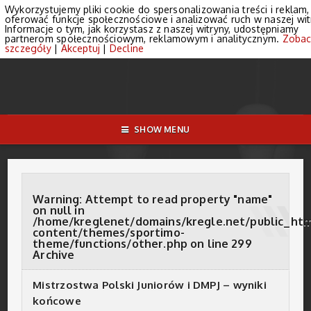
Wykorzystujemy pliki cookie do spersonalizowania treści i reklam,
oferować funkcje społecznościowe i analizować ruch w naszej wit
Informacje o tym, jak korzystasz z naszej witryny, udostępniamy
partnerom społecznościowym, reklamowym i analitycznym.
Zobac
szczegóły
|
Akceptuj
|
Decline
SHOW MENU
Warning
: Attempt to read property "name"
on null in
/home/kreglenet/domains/kregle.net/public_ht
content/themes/sportimo-
theme/functions/other.php
on line
299
Archive
Mistrzostwa Polski Juniorów i DMPJ – wyniki
końcowe