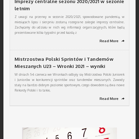
Imprezy centralne sezonu 2020/2021 w sezonie
letnim
Z uwagi na przerwy w sezonie 2020/2021, spowodowane pandemią, w
miesiącach lipcu i sierpniu zostaną rozegrane zaległe imprezy centralne.
Zachęcamy do udziału w nich wg informacji organizacyjnych, które będą
prezentowane kilka tygodni przed każdą z
Read More
➦
Mistrzostwa Polski Sprintów i Tandemów
Mieszanych U23 – Wronki 2021 – wyniki
W dniach 5-6 czerwca we Wronkach odbyły się Mistrzostwa Polski Juniorek
i Juniorów w konkurencji sprintów oraz tandemów mieszanych. Zawody
stały na bardzo dobrym poziomie sportowym, czego dowodem są dwa nowe
Rekordy Polski i to takie,
Read More
➦