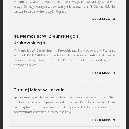
Marciniak. Działacz, zawodnik, ale przede wszystkim wspaniały człowiek i
kolega Od najmłodszych lat związany nierozłącznie z KS Czarna Kula Tej
straty nie da się wytłumaczyć.. Pogrzeb
Read More
➦
41. Memoriał W. Zielińskiego i J.
Krukowskiego
41. Memoriał W. Zielińskiego i J. Krukowskiego, który odbył się w Poznaniu
w dniach 10-13.12.2020 r. zgromadził na starcie reprezentantów 9 klubów. W
zawodach wzięło łącznie udział 130 zawodniczek i zawodników, a co
ciekawe najwięcej
Read More
➦
Turniej Miast w Lesznie
Spora grupa sympatyków kręglarstwa przybyła do Leszna w dniach 10-12
grudnia na zawody rozgrywane z cyklu Turniej Miast. Świadczy to o dużym
zniecierpliwieniu i chęci rywalizacji, którą ciągle krzyżuje nam pandemia i
wprowadzana obostrzenia. Mamy nadzieję,
Read More
➦