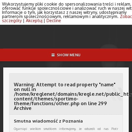
Wykorzystujemy pliki cookie do spersonalizowania treści i reklam,
oferować funkcje społecznościowe i analizować ruch w naszej wit
Informacje o tym, jak korzystasz z naszej witryny, udostępniamy
partnerom społecznościowym, reklamowym i analitycznym.
Zobac
szczegóły
|
Akceptuj
|
Decline
SHOW MENU
Warning
: Attempt to read property "name"
on null in
/home/kreglenet/domains/kregle.net/public_ht
content/themes/sportimo-
theme/functions/other.php
on line
299
Archive
Smutna wiadomość z Poznania
Ogarnięci wielkim smutkiem informujemy, że odszedł od nas Piotr