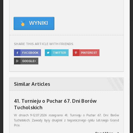
WYNIKI
SHARE THIS ARTICLE WITH FRIENDS

FACEBOOK

TWITTER

PINTEREST

GOOGLE+
Similar Articles
41. Turnieju o Puchar 67. Dni Borów
Tucholskich
W dniach 9-12.07.2026 rozegrano 41. Turnieju o Puchar 67. Dni Borów
Tucholskich. Zawody były drugimi z tegorocznego cyklu Letniego Grand
Prix