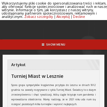
Wykorzystujemy pliki cookie do spersonalizowania treści i reklam,
aby oferować funkcje społecznościowe i analizować ruch w nasze
witrynie. Informacje o tym, jak korzystasz z naszej witryny,
udostępniamy partnerom społecznościowym, reklamowym i
analitycznym.
Zobacz szczegóły
|
Akceptuj
|
Decline
SHOW MENU
Artykuł
Turniej Miast w Lesznie
Spora grupa sympatyków kręglarstwa przybyła do Leszna w dniach 10-12
grudnia na zawody rozgrywane z cyklu Turniej Miast. Świadczy to o dużym
zniecierpliwieniu i chęci rywalizacji, którą ciągle krzyżuje nam pandemia i
wprowadzana obostrzenia. Mamy nadzieję, że w 2021 roku uda nam się
rozegrać pozostałych kilka turniejów i wyłonić najlepszych.