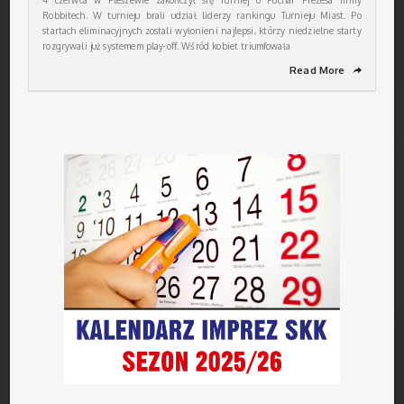
4 czerwca w Pleszewie zakończył się Turniej o Puchar Prezesa firmy
Robbitech. W turnieju brali udział liderzy rankingu Turnieju Miast. Po
startach eliminacyjnych zostali wyłonieni najlepsi, którzy niedzielne starty
rozgrywali już systemem play-off. Wśród kobiet triumfowała
Read More
➦