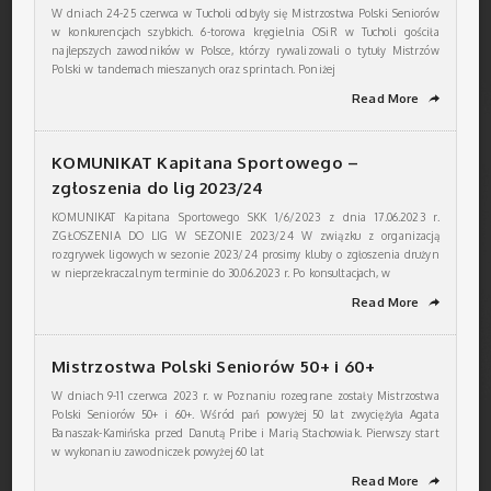
W dniach 24-25 czerwca w Tucholi odbyły się Mistrzostwa Polski Seniorów
w konkurencjach szybkich. 6-torowa kręgielnia OSiR w Tucholi gościła
najlepszych zawodników w Polsce, którzy rywalizowali o tytuły Mistrzów
Polski w tandemach mieszanych oraz sprintach. Poniżej
Read More
➦
KOMUNIKAT Kapitana Sportowego –
zgłoszenia do lig 2023/24
KOMUNIKAT Kapitana Sportowego SKK 1/6/2023 z dnia 17.06.2023 r.
ZGŁOSZENIA DO LIG W SEZONIE 2023/24 W związku z organizacją
rozgrywek ligowych w sezonie 2023/24 prosimy kluby o zgłoszenia drużyn
w nieprzekraczalnym terminie do 30.06.2023 r. Po konsultacjach, w
Read More
➦
Mistrzostwa Polski Seniorów 50+ i 60+
W dniach 9-11 czerwca 2023 r. w Poznaniu rozegrane zostały Mistrzostwa
Polski Seniorów 50+ i 60+. Wśród pań powyżej 50 lat zwyciężyła Agata
Banaszak-Kamińska przed Danutą Pribe i Marią Stachowiak. Pierwszy start
w wykonaniu zawodniczek powyżej 60 lat
Read More
➦