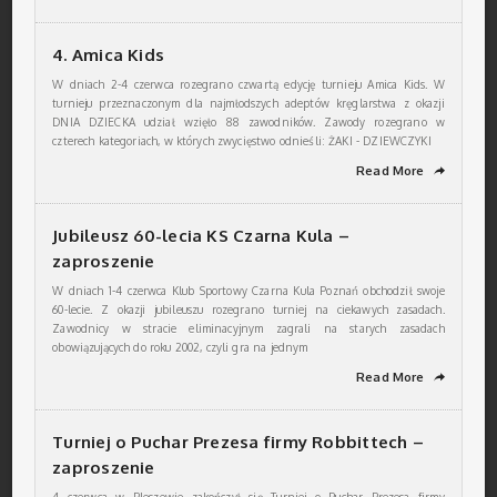
4. Amica Kids
W dniach 2-4 czerwca rozegrano czwartą edycję turnieju Amica Kids. W
turnieju przeznaczonym dla najmłodszych adeptów kręglarstwa z okazji
DNIA DZIECKA udział wzięło 88 zawodników. Zawody rozegrano w
czterech kategoriach, w których zwycięstwo odnieśli: ŻAKI - DZIEWCZYKI
Read More
➦
Jubileusz 60-lecia KS Czarna Kula –
zaproszenie
W dniach 1-4 czerwca Klub Sportowy Czarna Kula Poznań obchodził swoje
60-lecie. Z okazji jubileuszu rozegrano turniej na ciekawych zasadach.
Zawodnicy w stracie eliminacyjnym zagrali na starych zasadach
obowiązujących do roku 2002, czyli gra na jednym
Read More
➦
Turniej o Puchar Prezesa firmy Robbittech –
zaproszenie