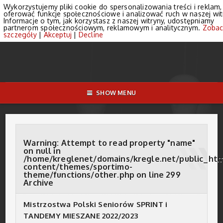
Wykorzystujemy pliki cookie do spersonalizowania treści i reklam,
oferować funkcje społecznościowe i analizować ruch w naszej wit
Informacje o tym, jak korzystasz z naszej witryny, udostępniamy
partnerom społecznościowym, reklamowym i analitycznym.
Zobac
szczegóły
|
Akceptuj
|
Decline
SHOW MENU
Warning
: Attempt to read property "name"
on null in
/home/kreglenet/domains/kregle.net/public_ht
content/themes/sportimo-
theme/functions/other.php
on line
299
Archive
Mistrzostwa Polski Seniorów SPRINT i
TANDEMY MIESZANE 2022/2023