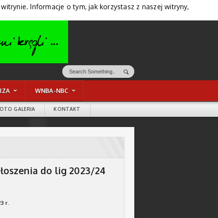
trynie. Informacje o tym, jak korzystasz z naszej witryny,
RZA
WNBA-NBC
FOTO GALERIA
KONTAKT
oszenia do lig 2023/24
3 r.