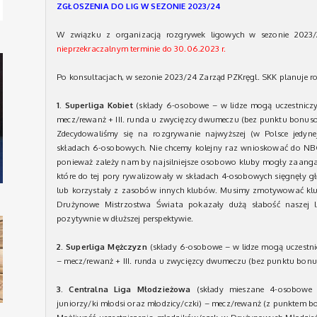
ZGŁOSZENIA DO LIG W SEZONIE 2023/24
W związku z organizacją rozgrywek ligowych w sezonie 2023
nieprzekraczalnym terminie do 30.06.2023 r.
Po konsultacjach, w sezonie 2023/24 Zarząd PZKręgl. SKK planuje r
1. Superliga Kobiet
(składy 6-osobowe – w lidze mogą uczestniczyć 
mecz/rewanż + III. runda u zwycięzcy dwumeczu (bez punktu bonu
Zdecydowaliśmy się na rozgrywanie najwyższej (w Polsce jedyn
składach 6-osobowych. Nie chcemy kolejny raz wnioskować do NB
ponieważ zależy nam by najsilniejsze osobowo kluby mogły zaanga
które do tej pory rywalizowały w składach 4-osobowych sięgnęły g
lub korzystały z zasobów innych klubów. Musimy zmotywować klub
Drużynowe Mistrzostwa Świata pokazały dużą słabość naszej 
pozytywnie w dłuższej perspektywie.
2. Superliga Mężczyzn
(składy 6-osobowe – w lidze mogą uczestnicz
– mecz/rewanż + III. runda u zwycięzcy dwumeczu (bez punktu bo
3. Centralna Liga Młodzieżowa
(składy mieszane 4-osobowe –
juniorzy/ki młodsi oraz młodzicy/czki) – mecz/rewanż (z punktem