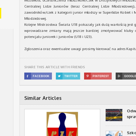
Możliwość uczestniczenia młodzików/czek w Drużynowych Młodzie
Centralnej Lidze Juniorów (teraz Centralnej Lidze Młodzieżowej
zawodników/czek z kategorii junior młodszy w Superlidze Kobiet i 
Młodzieżowej.
Kolejne Mistrzostwa Świata U18 pokazały jak dużą wartością jest 
wprowadzane zmiany mają jeszcze bardziej zmotywować kluby do
potencjału juniorek i juniorów (U18 i U23).
Zgłoszenia oraz ewentualne uwagi prosimy kierować na adres Kap
SHARE THIS ARTICLE WITH FRIENDS

FACEBOOK

TWITTER

PINTEREST

GOOGL
Similar Articles
Odwo
spra
Szko