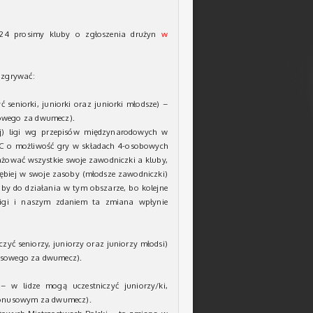
/24 prosimy kluby o zgłoszenia drużyn
w
ozgrywać:
seniorki, juniorki oraz juniorki młodsze) –
sowego za dwumecz).
ej) ligi wg przepisów międzynarodowych w
C o możliwość gry w składach 4-osobowych
żować wszystkie swoje zawodniczki a kluby,
łębiej w swoje zasoby (młodsze zawodniczki)
y do działania w tym obszarze, bo kolejne
ligi i naszym zdaniem ta zmiana wpłynie
yć seniorzy, juniorzy oraz juniorzy młodsi)
nusowego za dwumecz).
 w lidze mogą uczestniczyć juniorzy/ki,
 bonusowym za dwumecz).