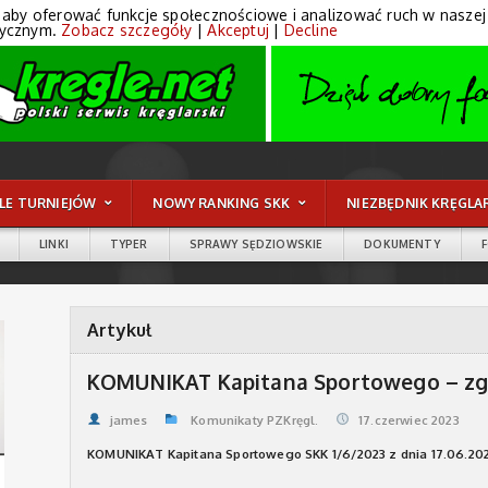
 aby oferować funkcje społecznościowe i analizować ruch w naszej wi
tycznym.
Zobacz szczegóły
|
Akceptuj
|
Decline
LE TURNIEJÓW
NOWY RANKING SKK
NIEZBĘDNIK KRĘGLA
LINKI
TYPER
SPRAWY SĘDZIOWSKIE
DOKUMENTY
Artykuł
KOMUNIKAT Kapitana Sportowego – zgł
james
Komunikaty PZKręgl.
17.czerwiec 2023
KOMUNIKAT Kapitana Sportowego SKK 1/6/2023 z dnia 17.06.202