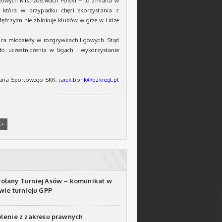
żowych Mistrzostwach Polski – to zmiana w
), która w przypadku chęci skorzystania z
Mężczyzn nie zblokuje klubów w grze w Lidze
gra młodzieży w rozgrywkach ligowych. Stąd
 uczestniczenia w ligach i wykorzystanie
itana Sportowego SKK:
jarek.bonk@pzkregl.pl
E+
łany Turniej Asów – komunikat w
wie turnieju GPP
lenie z zakresu prawnych