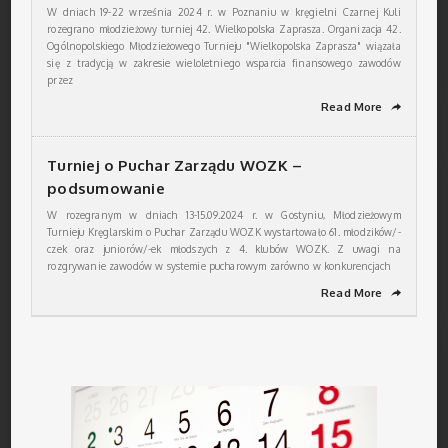
W dniach 19-22 września 2024 r. w Poznaniu w kręgielni Czarnej Kuli
rozegrano młodzieżowy turniej 42. Wielkopolska Zaprasza. Organizacja 42.
Ogólnopolskiego Młodzieżowego Turnieju "Wielkopolska Zaprasza" wiązała
się z tradycją w zakresie wieloletniego wsparcia finansowego zawodów
przez
Read More
➦
Turniej o Puchar Zarządu WOZK –
podsumowanie
W rozegranym w dniach 13-15.09.2024 r. w Gostyniu, Młodzieżowym
Turnieju Kręglarskim o Puchar Zarządu WOZK wystartowało 61. młodzików/-
czek oraz juniorów/-ek młodszych z 4. klubów WOZK. Z uwagi na
rozgrywanie zawodów w systemie pucharowym zarówno w konkurencjach
Read More
➦