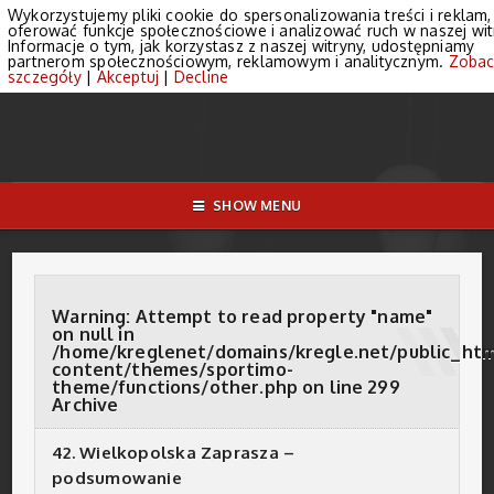
Wykorzystujemy pliki cookie do spersonalizowania treści i reklam,
oferować funkcje społecznościowe i analizować ruch w naszej wit
Informacje o tym, jak korzystasz z naszej witryny, udostępniamy
partnerom społecznościowym, reklamowym i analitycznym.
Zobac
szczegóły
|
Akceptuj
|
Decline
SHOW MENU
Warning
: Attempt to read property "name"
on null in
/home/kreglenet/domains/kregle.net/public_ht
content/themes/sportimo-
theme/functions/other.php
on line
299
Archive
42. Wielkopolska Zaprasza –
podsumowanie