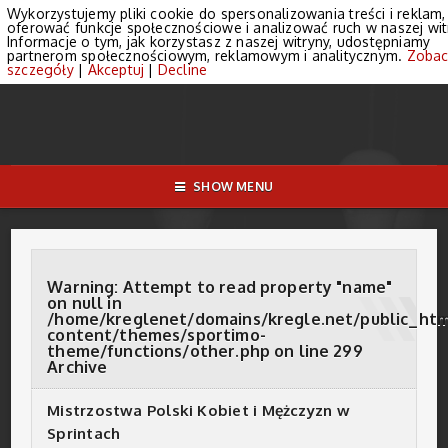
Wykorzystujemy pliki cookie do spersonalizowania treści i reklam,
oferować funkcje społecznościowe i analizować ruch w naszej wit
Informacje o tym, jak korzystasz z naszej witryny, udostępniamy
partnerom społecznościowym, reklamowym i analitycznym.
Zobac
szczegóły
|
Akceptuj
|
Decline
SHOW MENU
Warning
: Attempt to read property "name"
on null in
/home/kreglenet/domains/kregle.net/public_ht
content/themes/sportimo-
theme/functions/other.php
on line
299
Archive
Mistrzostwa Polski Kobiet i Mężczyzn w
Sprintach