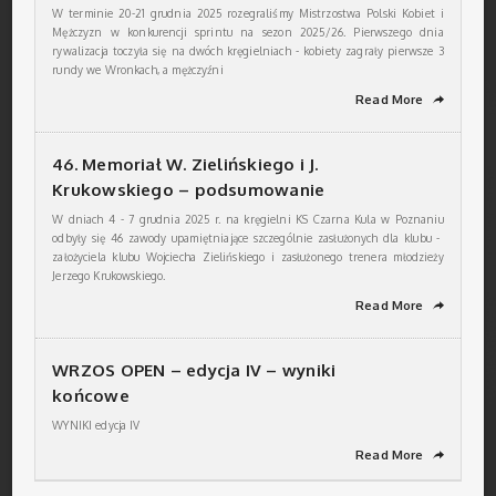
W terminie 20-21 grudnia 2025 rozegraliśmy Mistrzostwa Polski Kobiet i
Mężczyzn w konkurencji sprintu na sezon 2025/26. Pierwszego dnia
rywalizacja toczyła się na dwóch kręgielniach - kobiety zagrały pierwsze 3
rundy we Wronkach, a mężczyźni
Read More
➦
46. Memoriał W. Zielińskiego i J.
Krukowskiego – podsumowanie
W dniach 4 - 7 grudnia 2025 r. na kręgielni KS Czarna Kula w Poznaniu
odbyły się 46 zawody upamiętniające szczególnie zasłużonych dla klubu -
założyciela klubu Wojciecha Zielińskiego i zasłużonego trenera młodzieży
Jerzego Krukowskiego.
Read More
➦
WRZOS OPEN – edycja IV – wyniki
końcowe
WYNIKI edycja IV
Read More
➦