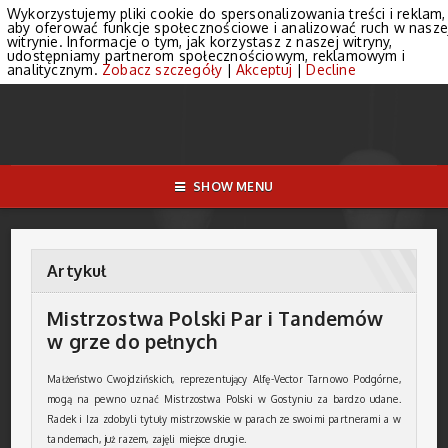
Wykorzystujemy pliki cookie do spersonalizowania treści i reklam,
aby oferować funkcje społecznościowe i analizować ruch w nasze
witrynie. Informacje o tym, jak korzystasz z naszej witryny,
udostępniamy partnerom społecznościowym, reklamowym i
analitycznym.
Zobacz szczegóły
|
Akceptuj
|
Decline
SHOW MENU
Artykuł
Mistrzostwa Polski Par i Tandemów
w grze do pełnych
Małżeństwo Cwojdzińskich, reprezentujący Alfę-Vector Tarnowo Podgórne,
mogą na pewno uznać Mistrzostwa Polski w Gostyniu za bardzo udane.
Radek i Iza zdobyli tytuły mistrzowskie w parach ze swoimi partnerami a w
tandemach, już razem, zajęli miejsce drugie.