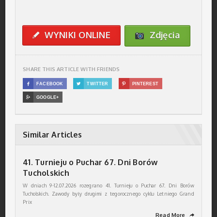
WYNIKI ONLINE
Zdjęcia
✎
SHARE THIS ARTICLE WITH FRIENDS

FACEBOOK

TWITTER

PINTEREST

GOOGLE+
Similar Articles
41. Turnieju o Puchar 67. Dni Borów
Tucholskich
W dniach 9-12.07.2026 rozegrano 41. Turnieju o Puchar 67. Dni Borów
Tucholskich. Zawody były drugimi z tegorocznego cyklu Letniego Grand
Prix
Read More
➦