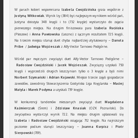
W parach kobiet wspomniana
Izabela Cwojdzińska
grała wspólnie z
Justyną Witkowiak
. Wynik Izy (384) był najlepszym wynikiem wśród pań,
Justyna dołożyła 348 kręgli i to (732 kręgle) wystarczyło do zajęcia
pierwszego miejsca. Na drugim finiszowała para
Izabela Rucińska
(Pleszew) i
Anna Pawłowska
(Leszno) z łącznym rezultatem 725 kręgli.
Na trzecim miejscu stanął duet chyba najbardziej utytułowany –
Danuta
Pribe
/
Jadwiga Wojcieszak
z Alfy-Vector Tarnowo Podgórne.
Wśród par mężczyzn zwyciężył duet Alfy-Vector Tarnowo Podgórne –
Radosław Cwojdziński
i
Jacek Wojcieszak
. Zwycięzcy uzyskali 750
kręgli i wyprzedzili drugich leszczynian tylko o 3 kręgle a byli nimi
Norbert Szymański
i
Adrian Kujawski
. Miejsce trzecie zajęli gospodarze
zawodów, zawodnicy Stowarzyszenia Gostyńska Liga Kręglarska –
Maciej
Matyla
i
Marek Podyma
a uzyskali 739 kręgle.
W konkurencji tandemów mieszanych zwyciężył duet
Magdalena
Kaźmierczak
(Śrem) i
Zdzisław Knasiak
(OZK Poznański). Do
zwycięstwa wystarczył wynik 722. Na miejscu drugim uplasowali się
Izabela
i
Radosław Cwojdziński
osiągając 712 kręgle. Na najniższym
poziomie podium stanęli leszczyniacy –
Joanna Kurpisz
i
Piotr
Sierpowski
(709).