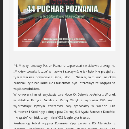
44. Międzynarodowy Puchar Poznania zapowiadał się ciekawie z uwagi na
„Mickiewiczowską Liczbę” w nazwie i rzeczywiście tak było. Nie przyjechali
tym razem nasi przyjaciele z Danii, Estonii i Niemiec, co z uwagi na okres
pandemii było naturalne, ale i tak obsada była interesująca ze względu na
współzawodnictwo.
W konkurencji mikst zwyciężyła para klubu KK Dziewiątka-Amica z Wronek
w składzie Patrycja Grzelak i Maciej Olczyk z wynikiem 1075 kręgli
wyprzedzając lepszymi zbieranymi parę gospodarzy w składzie Julia
Hurnowicz i Karol Kęsy, a druga para Czarnej Kuli Agata Banaszak-Kamińska
i Krzysztof Kamiński z wynikiem 1072 kręgle była trzecia.
Konkurencję kobiet wygrała Dominika Zygarłowska z KS Alfa-Vector z
Tarnowa Podgórnego zbijając 1066 kręgli; drugie miejsce zajęła Julia