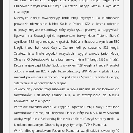
Hurnowicz z wynikiem 1027 kręgli, a trzecie Patrycja Grzelak z wynikiem
1026 kręgli.
Niezwykłe emocje towarzyszyły konkurencji mężczyzn. Po eliminacjach
prowadził nieznacznie Michał Szulc z Polonii 1912 z Leszna (obecnie
najlepszy kręglarz eksportowy, który wykorzystał przerwę w rozgrywkach
ligowych na Słowacji, gdzie reprezentuje barwy klubu Trstena Starek)
wynikiem 582 wyprzedzając Krzysztofa Sobóla z Brzeska z wynikiem 580
kręgli; trzeci był Karol Kęsy z Czarnej Kuli po strąceniu 572 kręgli.
Ostatecznie w finale pogodził wszystkich i wygrał zawody junior Maciej
Olczyk z KS Dziewiątka-Amica z łącznym wynikiem 1141 kręgli (586 w finale).
Drugie miejsce zajął Michał Szulc z wynikiem 1129 kręgli, a trzecie Krzysztof
Soból z wynikiem 1120 kręgli. Przewodniczący SKK Maciej Kląskała, który
nieomal po wyjściu z samochodu po podróży ze Słowenii przystąpił do gry,
ostatecznie zajął przyzwoite 6 miejsce.
Zawody były dobrze zorganizowane, a słowa uznania należy kierować do
zawodników i działaczy Czarnej Kuli, a w szczególności do Macieja
Dokowicza i Karola Kęsego.
W trakcie zawodów obecni w kręgielni zgotowali fetę i złożyli gratulacje
zawodnikowi Czarnej Kuli Borysowi Piaście, który na MŚ U-18 w Słowenii
zdobył wspólnie z Aleksandrą Banaszak ze Startu Gostyń srebrny medal w
tandemie mieszanym. Obecna była przy tym ekipa TVP z Poznania.
W 44. Międzynarodowym Pucharze Poznania wzięli udział zawodnicy 10