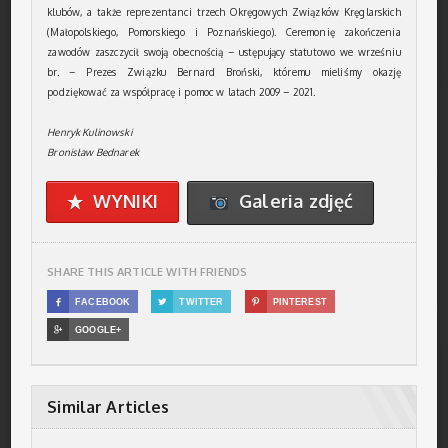
klubów, a także reprezentanci trzech Okręgowych Związków Kręglarskich
(Małopolskiego, Pomorskiego i Poznańskiego). Ceremonię zakończenia
zawodów zaszczycił swoją obecnością – ustępujący statutowo we wrześniu
br. – Prezes Związku Bernard Broński, któremu mieliśmy okazję
podziękować za współpracę i pomoc w latach 2009 – 2021.
Henryk Kulinowski
Bronisław Bednarek
WYNIKI
Galeria zdjęć
★
SHARE THIS ARTICLE WITH FRIENDS

FACEBOOK

TWITTER

PINTEREST

GOOGLE+
Similar Articles