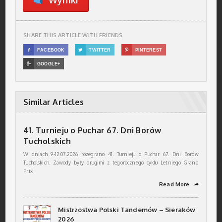
Wyniki
SHARE THIS ARTICLE WITH FRIENDS

FACEBOOK

TWITTER

PINTEREST

GOOGLE+
Similar Articles
41. Turnieju o Puchar 67. Dni Borów
Tucholskich
W dniach 9-12.07.2026 rozegrano 41. Turnieju o Puchar 67. Dni Borów
Tucholskich. Zawody były drugimi z tegorocznego cyklu Letniego Grand
Prix
Read More
➦
Mistrzostwa Polski Tandemów – Sieraków
2026