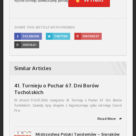
Wyniki turnieju zamieszczamy poniżej.
SHARE THIS ARTICLE WITH FRIENDS

FACEBOOK

TWITTER

PINTEREST

GOOGLE+
Similar Articles
41. Turnieju o Puchar 67. Dni Borów
Tucholskich
W dniach 9-12.07.2026 rozegrano 41. Turnieju o Puchar 67. Dni Borów
Tucholskich. Zawody były drugimi z tegorocznego cyklu Letniego Grand
Prix
Read More
➦
Mistrzostwa Polski Tandemów – Sieraków