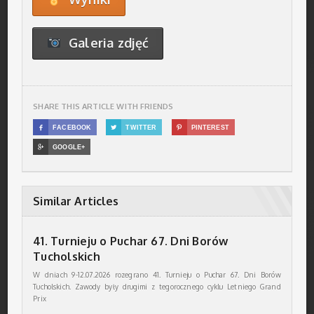
Galeria zdjęć
SHARE THIS ARTICLE WITH FRIENDS

FACEBOOK

TWITTER

PINTEREST

GOOGLE+
Similar Articles
41. Turnieju o Puchar 67. Dni Borów
Tucholskich
W dniach 9-12.07.2026 rozegrano 41. Turnieju o Puchar 67. Dni Borów
Tucholskich. Zawody były drugimi z tegorocznego cyklu Letniego Grand
Prix