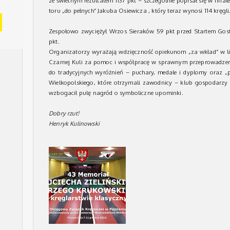
ze świetnym rezultatem 1137 pkt – szczególnie popisał się w final
toru „do pełnych” Jakuba Osiewicza , który teraz wynosi 114 kręgli
Zespołowo zwyciężył Wrzos Sieraków 59 pkt przed Startem Gos
pkt.
Organizatorzy wyrażają wdzięczność opiekunom „za wkład” w l
Czarnej Kuli za pomoc i współpracę w sprawnym przeprowadzen
do tradycyjnych wyróżnień – puchary, medale i dyplomy oraz 
Wielkopolskiego, które otrzymali zawodnicy – klub gospodarzy w
wzbogacił pulę nagród o symboliczne upominki.
Dobry rzut!
Henryk Kulinowski