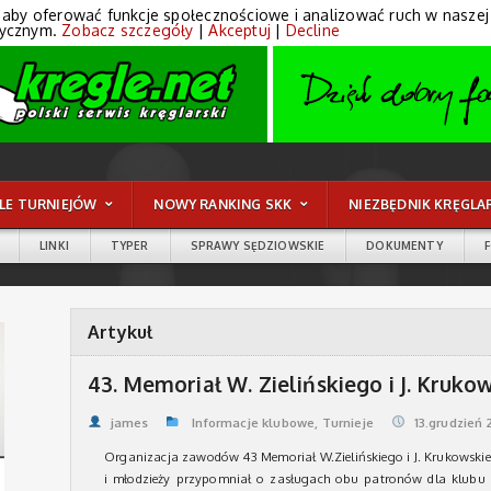
 aby oferować funkcje społecznościowe i analizować ruch w naszej wi
tycznym.
Zobacz szczegóły
|
Akceptuj
|
Decline
LE TURNIEJÓW
NOWY RANKING SKK
NIEZBĘDNIK KRĘGLA
LINKI
TYPER
SPRAWY SĘDZIOWSKIE
DOKUMENTY
Artykuł
43. Memoriał W. Zielińskiego i J. Kru
james
Informacje klubowe
,
Turnieje
13.grudzień 
Organizacja zawodów 43 Memoriał W.Zielińskiego i J. Krukowskie
i młodzieży przypomniał o zasługach obu patronów dla klubu 