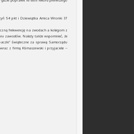
e gdzie poprawił 16 letni rekord pierwszego
.
tyń 54 pkt i Dziewiątka Amica Wronki 37
iczną frekwencję na zwodach a kolegom z
iu zawodów. Należy także wspomnieć, że
„paczki” świąteczne za sprawą Samorządu
raz z firmą Klimaszewski i przyjaciele –