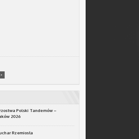
E+
rzostwa Polski Tandemów –
raków 2026
Puchar Rzemiosła