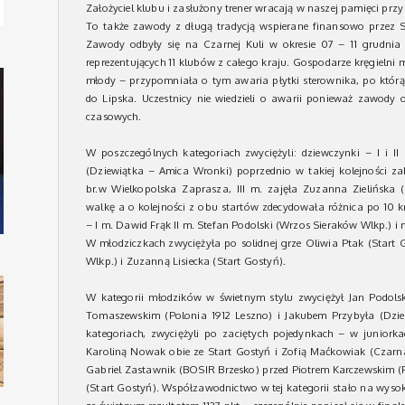
Założyciel klubu i zasłużony trener wracają w naszej pamięci prz
To także zawody z długą tradycją wspierane finansowo przez
Zawody odbyły się na Czarnej Kuli w okresie 07 – 11 grudnia
reprezentujących 11 klubów z całego kraju. Gospodarze kręgielni m
młody – przypomniała o tym awaria płytki sterownika, po którą
do Lipska. Uczestnicy nie wiedzieli o awarii ponieważ zawody 
czasowych.
W poszczególnych kategoriach zwyciężyli: dziewczynki – I i II
(Dziewiątka – Amica Wronki) poprzednio w takiej kolejności za
br.w Wielkopolska Zaprasza, III m. zajęła Zuzanna Zielińska (
walkę a o kolejności z obu startów zdecydowała różnica po 10 k
– I m. Dawid Frąk II m. Stefan Podolski (Wrzos Sieraków Wlkp.) i n
W młodziczkach zwyciężyła po solidnej grze Oliwia Ptak (Start 
Wlkp.) i Zuzanną Lisiecka (Start Gostyń).
W kategorii młodzików w świetnym stylu zwyciężył Jan Podols
Tomaszewskim (Polonia 1912 Leszno) i Jakubem Przybyła (Dzi
kategoriach, zwyciężyli po zaciętych pojedynkach – w junior
Karoliną Nowak obie ze Start Gostyń i Zofią Maćkowiak (Czarn
Gabriel Zastawnik (BOSIR Brzesko) przed Piotrem Karczewskim (
(Start Gostyń). Współzawodnictwo w tej kategorii stało na wys