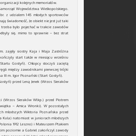
y organizacji kolejnych memoriałów.
 Samorząd Województwa Wielkopolskiego.
 br. z udziałem 145 młodych sportowców
ają świadomość, że obiekt nie jest już taki
 trzeba było pojechać w trakcie zawodów
odbyły się, mimo to sprawnie – bez strat
 m. zajęły siostry Kaja i Maja Zastróżna
kończyły start także w miesiącu wrześniu
Startu Gostyń). Chłopcy stoczyli zaciętą
ręgli między zawodnikami pierwszej trójki
a III m. Igor Poznański (Start Gostyń).
Gostyń) przed Leną Jenek (Wrzos Sieraków
ki (Wrzos Sieraków Wlkp.) przed Piotrem
ewiątka – Amica Wronki). W pozostałych
kach młodszych Wiktoria Poznańska przed
a Kula) natomiast w juniorach młodszych
Polonia 1912 Leszno) i Mateuszem Ptakiem
okim poziomie a Gabriel zakończył zawody