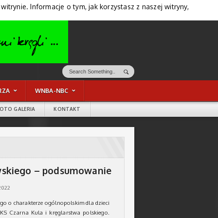
trynie. Informacje o tym, jak korzystasz z naszej witryny,
RZA
WNBA-NBC
FOTO GALERIA
KONTAKT
kowskiego – podsumowanie
2022
go o charakterze ogólnopolskim dla dzieci
KS Czarna Kula i kręglarstwa polskiego.