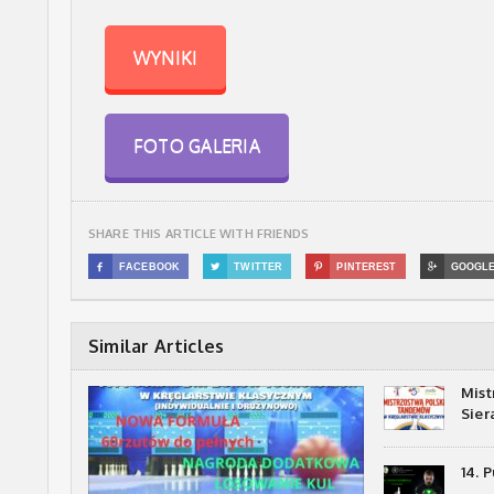
WYNIKI
FOTO GALERIA
SHARE THIS ARTICLE WITH FRIENDS

FACEBOOK

TWITTER

PINTEREST

GOOGL
Similar Articles
Mist
Sie
14. 