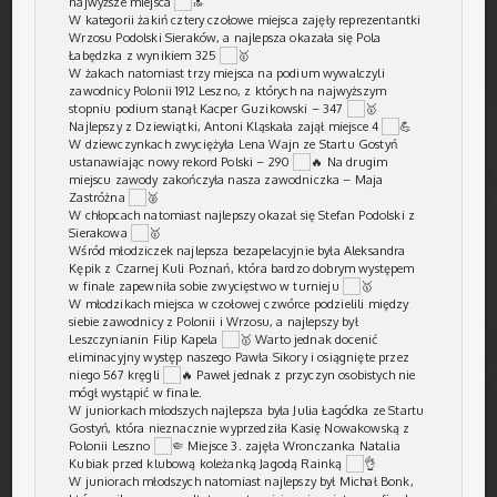
najwyższe miejsca
W kategorii żakiń cztery czołowe miejsca zajęły reprezentantki
Wrzosu Podolski Sieraków, a najlepsza okazała się Pola
Łabędzka z wynikiem 325
W żakach natomiast trzy miejsca na podium wywalczyli
zawodnicy Polonii 1912 Leszno, z których na najwyższym
stopniu podium stanął Kacper Guzikowski – 347
Najlepszy z Dziewiątki, Antoni Kląskała zajął miejsce 4
W dziewczynkach zwyciężyła Lena Wajn ze Startu Gostyń
ustanawiając nowy rekord Polski – 290
Na drugim
miejscu zawody zakończyła nasza zawodniczka – Maja
Zastróżna
W chłopcach natomiast najlepszy okazał się Stefan Podolski z
Sierakowa
Wśród młodziczek najlepsza bezapelacyjnie była Aleksandra
Kępik z Czarnej Kuli Poznań, która bardzo dobrym występem
w finale zapewniła sobie zwycięstwo w turnieju
W młodzikach miejsca w czołowej czwórce podzielili między
siebie zawodnicy z Polonii i Wrzosu, a najlepszy był
Leszczynianin Filip Kapela
Warto jednak docenić
eliminacyjny występ naszego Pawła Sikory i osiągnięte przez
niego 567 kręgli
Paweł jednak z przyczyn osobistych nie
mógł wystąpić w finale.
W juniorkach młodszych najlepsza była Julia Łagódka ze Startu
Gostyń, która nieznacznie wyprzedziła Kasię Nowakowską z
Polonii Leszno
Miejsce 3. zajęła Wronczanka Natalia
Kubiak przed klubową koleżanką Jagodą Rainką
W juniorach młodszych natomiast najlepszy był Michał Bonk,