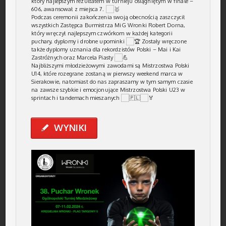
który najlepszym rezultatem w turnieju osiągniętym w finale –
606, awansował z miejsca 7.
Podczas ceremonii zakończenia swoją obecnością zaszczycił
wszystkich Zastępca Burmistrza MiG Wronki Robert Dorna,
który wręczył najlepszym czwórkom w każdej kategorii
puchary, dyplomy i drobne upominki
Zostały wręczone
także dyplomy uznania dla rekordzistów Polski – Mai i Kai
Zastróżnych oraz Marcela Piasty
Najbliższymi młodzieżowymi zawodami są Mistrzostwa Polski
U14, które rozegrane zostaną w pierwszy weekend marca w
Sierakowie, natomiast do nas zapraszamy w tym samym czasie
na zawsze szybkie i emocjonujące Mistrzostwa Polski U23 w
sprintach i tandemach mieszanych
WYNIKI
✎