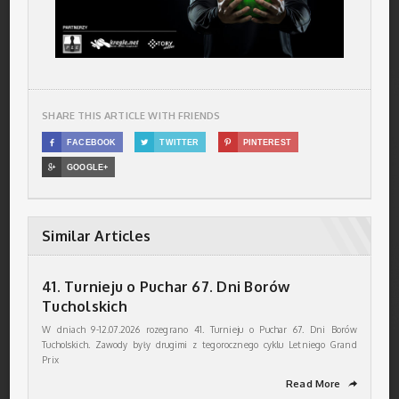
SHARE THIS ARTICLE WITH FRIENDS

FACEBOOK

TWITTER

PINTEREST

GOOGLE+
Similar Articles
41. Turnieju o Puchar 67. Dni Borów
Tucholskich
W dniach 9-12.07.2026 rozegrano 41. Turnieju o Puchar 67. Dni Borów
Tucholskich. Zawody były drugimi z tegorocznego cyklu Letniego Grand
Prix
Read More
➦