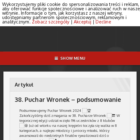
Wykorzystujemy pliki cookie do spersonalizowania treści i reklam,
aby oferować funkcje społecznościowe i analizować ruch w nasze
witrynie. Informacje o tym, jak korzystasz z naszej witryny,
udostępniamy partnerom społecznościowym, reklamowym i
analitycznym.
Zobacz szczegóły
|
Akceptuj
|
Decline
SHOW MENU
Artykuł
38. Puchar Wronek – podsumowanie
Podsumowujemy Puchar Wronek 2024
Zakończyliśmy dziś zmagania w 38. Pucharze Wronek
W
tegorocznej edycji udział wzięło 196 uczestników z 8 klubów
Już od wtorku na naszej kręgielni toczyła się walka w 8
kategoriach, a najlepsi młodzicy i juniorzy młodsi, którzy
awansowali do niedzielnych finałów rywalizowali dziś o