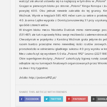
walczyć ale akurat ustawiła się na najlepszą w tym dniu w „Polonii”
Grające w pierwszym bloku po stronie „Polonii” Kinga Konopa i J
powyżej 600. Obu jednak niewiele zabrakło do tej granicy. K
Woźniak. Wynik w kręglach 585:405 mówi sam za siebie o przebi
4:0. Joanna Lajtke wygrała z Dorotą Januszewską 3:1 przy uzyskany
spośród czterech setów.
W drugim bloku meczu Nicoletta Dudziak mimo niemrawego pocz
(531:487) ale tak naprawdę Nika swoje możliwości zademonstrowała j
Chwastyniak w pojedynku z Karoliną Woźniak grała jedynie do peł
razem bardzo przeciętne mimo niewielkiej ilości rzutów zerowyc
przeszkodziło w odniesieniu gładkiego sukcesu 4:0 przy wyniku w kr
Mecz zakończył się wynikiem 5:0 dla „Polonii 1912” Leszno (2227:188
Obie superligowe drużyny „Polonii” zakończyły ligową rundę zasad
odbędzie się na turniejach finałowych organizowanych przez Wronki
za dwa i trzy tygodnie.
źródło: http://polonia1912.pl/
SHARE THIS ARTICLE WITH FRIENDS

FACEBOOK

TWITTER

PINTEREST

GOOGL