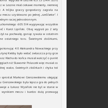
lonia” wygrała w Lesznie 6,5:1,5 (3497:3251)
 w Lesznie miał ciekawe momenty, niemniej
y. A trójka graczy gospodarzy zagrała na
 meczu uzyskiwano po jednej „sześćsetce”. I
ednym raczej jednostronnym.
uchomskiego 605:514 wygrywając wszystkie
ieć i Karol Lipiński. Obaj wygrali po 2 sety
łużył na pochwałę, goniąc rywala w ostatnim
łne ostatniego toru. Świetnymi zbiórkami,
a pokonując 4:0 Aleksandra Nowackiego przy
utynę Kieliby było widać zwłaszcza przy grze
teusz Klecha do końca musiał walczyć o punkt
ręglach niż Sławomir Polaszek więc musiał co
dnej walce, świetnych zbiórkach i chyba też
ie sprostał Markowi Gierszewskiemu ulegając
u Gierszewskiego była lepsza gra do pełnych
swoje a Łukasz Wysiński nie był w stanie w
ym wynikiem meczu i bardzo dużą przewagą