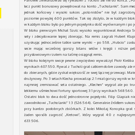
Panowie zrewanżowali się rywalowi z Tucholi ale nie do końca. „Po
lecz punkt bonusowy powędrował na konto „Tucholanki”. Sam mecz
jednak końcowy i wysoki sukces „polonistów” nie był zagrożon
poziomie powyżej 600 punktów. Tak się złożyło, że w każdym bloku
w każdym bloku było po jednym pojedynku dość wyrównanym i po j
W bloku pierwszym Michał Szulc wysoko wypunktował Andrzeja S
sety i zdecydowanie lepiej zbierając. Na remis zagrali Hubert Klup
uzyskując jednocześnie talkie same wyniki – po 558. „Hubcio” zas
secie mając wcześniej gorszy bilans setów i kręgli i niższe pe
przysłowiowym rzutem na taśmę osiągnął remis.
W bloku kolejnym swoje pewne zwycięstwo wywalczył Piotr Kielib
wynikach 607:550. Rywal z Tucholi grał całkiem dobre zawody ale r
do zbieranych, gdzie zyskał większość ze swej łącznej przewagi. Ma
drużynowy. Po 3 setach Klecha prowadząc 2:1 miał gorszy wynik w k
najmniej zremisować seta ostatniego. „Klechen” wygrał ale po tru
lekkiemu uśmiechowi fortuny sportowej 3:1 przy wynikach 568:560.
Ostatni blok to dwa dość jednostronne pojedynki. Filip Glapiak n
zawodnikowi „Tucholanki” 1:3 (526:564). Generalnie źródłem sukces
przy bardzo podobnych zbiórkach. Z kolei Mikołaj Konopka grał 
żaden sposób zagrozić „Kretowi”, który wygrał 4:0 z najlepsz
633:506.