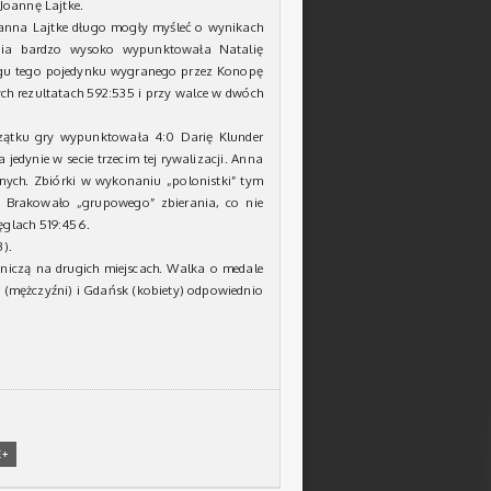
 Joannę Lajtke.
oanna Lajtke długo mogły myśleć o wynikach
inia bardzo wysoko wypunktowała Natalię
egu tego pojedynku wygranego przez Konopę
ch rezultatach 592:535 i przy walce w dwóch
ątku gry wypunktowała 4:0 Darię Klunder
edynie w secie trzecim tej rywalizacji. Anna
nych. Zbiórki w wykonaniu „polonistki” tym
h. Brakowało „grupowego” zbierania, co nie
ęglach 519:456.
3).
niczą na drugich miejscach. Walka o medale
 (mężczyźni) i Gdańsk (kobiety) odpowiednio
E+