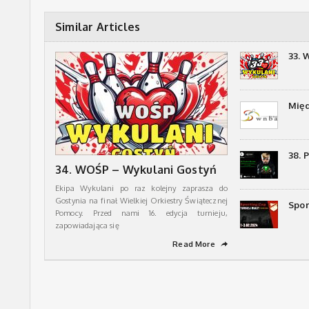
Similar Articles
33. 
Mię
38. 
34. WOŚP – Wykulani Gostyń
Ekipa Wykulani po raz kolejny zaprasza do
Gostynia na finał Wielkiej Orkiestry Świątecznej
Spor
Pomocy. Przed nami 16. edycja turnieju,
zapowiadająca się
Read More
➦