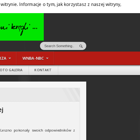
trynie. Informacje o tym, jak korzystasz z naszej witryny,
RZA
WNBA-NBC
FOTO GALERIA
KONTAKT
ej
2” Leszno pokonały swoich odpowiedników z