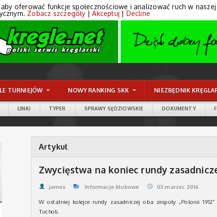
 aby oferować funkcje społecznościowe i analizować ruch w naszej wi
tycznym.
Zobacz szczegóły
|
Akceptuj
|
Decline
LE TURNIEJÓW
NOWY RANKING SKK
NIEZBĘDNIK KRĘGLA
LINKI
TYPER
SPRAWY SĘDZIOWSKIE
DOKUMENTY
Artykuł
Zwycięstwa na koniec rundy zasadnicz
james
Informacje klubowe
03.marzec 2016
W ostatniej kolejce rundy zasadniczej oba zespoły „Polonii 191
Tucholi.