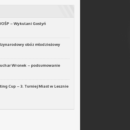
WOŚP – Wykulani Gostyń
dzynarodowy obóz młodzieżowy
Puchar Wronek – podsumowanie
ting Cup – 3. Turniej Miast w Lesznie