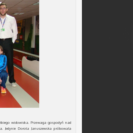
ielkiego widowiska. Przewaga gospodyń nad
a. Jedynie Dorota Januszewska próbowała