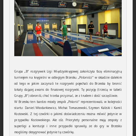
Grupa „B” rozgrywek Ligi Międzyokręgowej zakończyła fazę eliminacyjną
turniejem na kręgielni w odległym Brzesku. „Poloniści” w składzie dalekim
od tego w jakim zaczynali te rozgrywki pojechali do Brzeska by bronić
lokaty dającej awans do finałowej rozgrywki. Tę pozycję (trzecią w tabeli
Grupy „B”) obronili, choć trzeba przyznać, że z trudem i dość szczęśliwie.
W Brzesku ten bardzo młody zespół „Polonii” reprezentowali, w kolejności
startu: Daniel Włodarkiewicz, Michał Tomaszewski, Szymon Kaliski i Kamil
Kozłowski. Z tej czwórki o jakimś doświadczeniu można mówić jedynie w
przypadku Kozłowskiego. Ale cóż. Priorytety personalne mają zespoły z
superligi a kontuzje i inne przypadki sprawiły, że do gry w Brzesku
mogliśmy desygnować jedynie tę czwórkę.