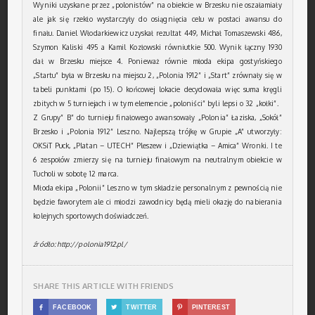
Wyniki uzyskane przez „polonistów” na obiekcie w Brzesku nie oszałamiały
ale jak się rzekło wystarczyły do osiągnięcia celu w postaci awansu do
finału. Daniel Włodarkiewicz uzyskał rezultat 449, Michał Tomaszewski 486,
Szymon Kaliski 495 a Kamil Kozłowski równiutkie 500. Wynik łączny 1930
dał w Brzesku miejsce 4. Ponieważ równie młoda ekipa gostyńskiego
„Startu” była w Brzesku na miejscu 2, „Polonia 1912” i „Start” zrównały się w
tabeli punktami (po 15). O końcowej lokacie decydowała więc suma kręgli
zbitych w 5 turniejach i w tym elemencie „poloniści” byli lepsi o 32 „kołki”.
Z Grupy” B” do turnieju finałowego awansowały „Polonia” Łaziska, „Sokół”
Brzesko i „Polonia 1912” Leszno. Najlepszą trójkę w Grupie „A” utworzyły:
OKSiT Puck, „Platan – UTECH” Pleszew i „Dziewiątka – Amica” Wronki. I te
6 zespołów zmierzy się na turnieju finałowym na neutralnym obiekcie w
Tucholi w sobotę 12 marca.
Młoda ekipa „Polonii” Leszno w tym składzie personalnym z pewnością nie
będzie faworytem ale ci młodzi zawodnicy będą mieli okazję do nabierania
kolejnych sportowych doświadczeń.
źródło: http://polonia1912.pl/
SHARE THIS ARTICLE WITH FRIENDS

FACEBOOK

TWITTER

PINTEREST