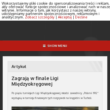
Wykorzystujemy pliki cookie do spersonalizowania treści i reklam,
aby oferować funkcje społecznościowe i analizować ruch w nasze
witrynie. Informacje o tym, jak korzystasz z naszej witryny,
udostępniamy partnerom społecznościowym, reklamowym i
analitycznym.
Zobacz szczegóły
|
Akceptuj
|
Decline
SHOW MENU
Artykuł
Zagrają w finale Ligi
Międzyokręgowej
Po pięciu turniejach Ligi Międzyokręgowej młodzi zawodnicy „Polonii 1912”
wystąpią w turnieju finałowym tych rozgrywek na kręgielni w Tucholi.