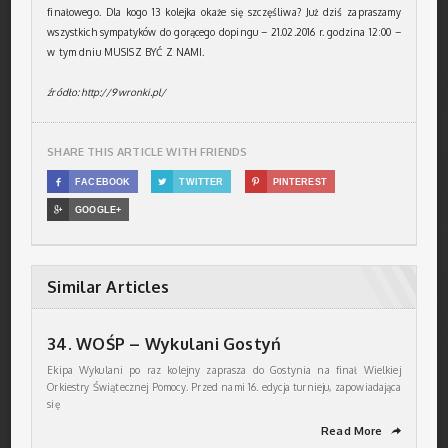
finałowego. Dla kogo 13 kolejka okaże się szczęśliwa? Już dziś zapraszamy
wszystkich sympatyków do gorącego dopingu – 21.02.2016 r. godzina 12:00 –
w tym dniu MUSISZ BYĆ Z NAMI.
źródło: http://9wronki.pl/
SHARE THIS ARTICLE WITH FRIENDS

FACEBOOK

TWITTER

PINTEREST

GOOGLE+
Similar Articles
34. WOŚP – Wykulani Gostyń
Ekipa Wykulani po raz kolejny zaprasza do Gostynia na finał Wielkiej
Orkiestry Świątecznej Pomocy. Przed nami 16. edycja turnieju, zapowiadająca
się
Read More
➦