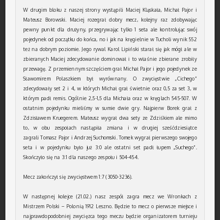
W drugim bloku z naszej strony wystąpili Maciej Kląskała, Michał Pajor i
Mateusz Borowski. Maciej rozegrał dobry mecz, kolejny raz zdobywając
pewny punkt dla drużyny, przegrywając tylko 1 seta ale kontrolując swój
pojedynek od początku do końca, no i jak na kręgielnie w Tucholi wynik 552
też na dobrym poziomie. Jego rywal Karol Lipiński starał się jak mógł ale w
zbieranych Maciej zdecydowanie dominował i to właśnie zbierane zrobiły
przewagę. Z przemiennym szczęściem grał Michał Pajor i jego pojedynek ze
Sławomirem Polaszkiem był wyrównany. O zwycięstwie „Cichego”
zdecydowały set 2 i 4, w których Michał grał świetnie oraz 0,5 za set 3, w
którym padł remis. Ogólnie 2,5-1,5 dla Michała oraz w kręglach 545-507. W
ostatnim pojedynku mieliśmy w sumie dwie gry. Najpierw Borek grał z
Zdzisławem Kruegerem. Mateusz wygrał dwa sety ze Zdziśkiem ale mimo
to, w obu zespołach nastąpiła zmiana i w drugiej sześćdziesiątce
zagrali Tomasz Pajor i Andrzej Suchomski. Tomek wygrał pierwszego swojego
seta i w pojedynku było już 3:0 ale ostatni set padł łupem „Suchego”.
Skończyło się na 3:1 dla naszego zespołu i 504-454.
Mecz zakończył się zwycięstwem 1:7 (3050-3236).
W następnej kolejce (21.02.) nasz zespół zagra mecz we Wronkach z
Mistrzem Polski – Polonią 1912 Leszno. Będzie to mecz o pierwsze miejsce i
najprawdopodobniej zwycięzca tego meczu będzie organizatorem turnieju