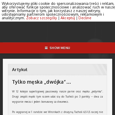
Wykorzystujemy pliki cookie do spersonalizowania treści i reklam,
aby oferować funkcje społecznościowe i analizować ruch w nasze
witrynie. Informacje o tym, jak korzystasz z naszej witryny,
udostępniamy partnerom społecznościowym, reklamowym i
analitycznym.
Zobacz szczegóły
|
Akceptuj
|
Decline
SHOW MENU
Artykuł
Tylko męska „dwójka”…
W 12 kolejce superligowej pauzowały nasze panie oraz męska „jedynka”.
Drugi zespół męski tym razem udał się do Tucholi po 3 punkty – dwa za
wygranie meczu i jeden bonusowy za dwumecz.
Po wygranej w 1 rundzie we Wronkach z drużyną Tucholi 6,5-1,5 raczej nie