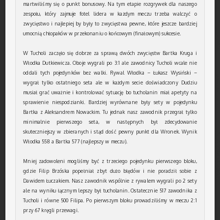
martwiliśmy się o punkt bonusowy. Na tym etapie rozgrywek dla naszego
zespołu, który zajmuje fotel lidera w każdym meczu trzeba walczyć o
zwycięstwo i najlepiej by były to zwycięstwa pewne, które jeszcze bardziej
umocnią chłopaków w przekonaniu o końcowym (finałowym) sukcesie.
W Tucholi zaczęło się dobrze za sprawą dwóch zwycięstw Bartka Kruga i
Włodka Dutkiewicza. Oboje wygrali po 3:1 ale zawodnicy Tucholi wcale nie
oddali tych pojedynków bez walki. Rywal Włodka – Łukasz Wysiński –
wygrał tylko ostatniego seta ale w każdym secie doświadczony Dudziu
musiał grać uważnie i kontrolować sytuację bo tucholanin miał apetyty na
sprawienie niespodzianki. Bardziej wyrównane były sety w pojedynku
Bartka z Aleksandrem Nowackim. Tu jednak nasz zawodnik przegrał tylko
minimalnie pierwszego seta, w następnych był zdecydowanie
skuteczniejszy w zbieranych i stąd dość pewny punkt dla Wronek. Wynik
Włodka 558 a Bartka 577 (najlepszy w meczu).
Mniej zadowoleni mogliśmy być z trzeciego pojedynku pierwszego bloku,
gdzie Filip Brzóska popełniał zbyt dużo błędów i nie poradził sobie z
Dawidem Łuczakiem. Nasz zawodnik wspólnie z rywalem wygrali po 2 sety
ale na wyniku łącznym lepszy był tucholanin. Ostatecznie 517 zawodnika z
Tucholi i równe 500 Filipa. Po pierwszym bloku prowadziliśmy w meczu 2:1
przy 67 kręgli przewagi.