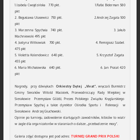
1.Izabela Cwojdzińska 770 pkt. 1.Rafał Biderman 580
pkt
2. Bogusława Ułasewicz 750 pkt. 2.Andrzej Zagata 500
pkt
3. Marzenna Spychała 740 pkt. 3. Jakub
Machniewski 495 pkt
4. Justyna Witkowiak 700 pkt. 4. Remigiusz Szabel
475 pkt
5. Violetta Kolendowicz 640 pkt. 5. Krzysztof Zagata
455 pkt
6. Maria Michałowska 640 pkt. 6. Jan Prałat 420
pkt
Nagrody, przy dźwiękach
Orkiestry Dętej „Vivat”
, wręczali Burmistrz
Gminy Sieraków Witold Maciołek, Przewodniczący Rady Miejskiej w
Sierakowie Przemysław Góźdź, Prezes Polskiego Związku Kręglarskiego
Przemysław Spychaj a także dyrektor Ośrodka Sportu i Rekreacji w
Sierakowie Andrzej Głuchowski.
Opinie po turnieju, zadowolenie startujących zawodników, kibiców to wiatr
w żagle dla organizatorów w staraniach o dalsze „przebudzenie mocy”.
Galeria zdjęć dostępna jest pod adres:
TURNIEJ GRAND PRIX POLSKI