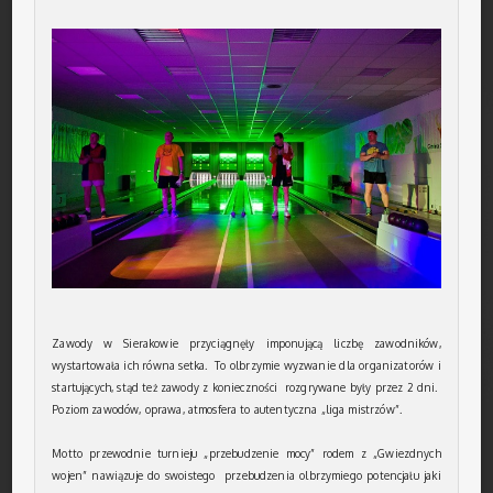
Zawody w Sierakowie przyciągnęły imponującą liczbę zawodników,
wystartowała ich równa setka. To olbrzymie wyzwanie dla organizatorów i
startujących, stąd też zawody z konieczności rozgrywane były przez 2 dni.
Poziom zawodów, oprawa, atmosfera to autentyczna „liga mistrzów”.
Motto przewodnie turnieju „przebudzenie mocy” rodem z „Gwiezdnych
wojen” nawiązuje do swoistego przebudzenia olbrzymiego potencjału jaki