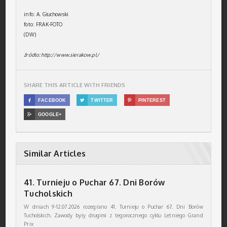
info: A. Głuchowski
foto: FRAK-FOTO
(DW)
źródło: http://www.sierakow.pl/
SHARE THIS ARTICLE WITH FRIENDS

FACEBOOK

TWITTER

PINTEREST

GOOGLE+
Similar Articles
41. Turnieju o Puchar 67. Dni Borów
Tucholskich
W dniach 9-12.07.2026 rozegrano 41. Turnieju o Puchar 67. Dni Borów
Tucholskich. Zawody były drugimi z tegorocznego cyklu Letniego Grand
Prix