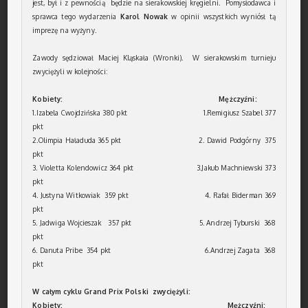
jest, był i z pewnością będzie na sierakowskiej kręgielni. Pomysłodawca i
sprawca tego wydarzenia
Karol Nowak
w opinii wszystkich wyniósł tą
imprezę na wyżyny.
Zawody sędziował Maciej Kląskała (Wronki). W sierakowskim turnieju
zwyciężyli w kolejności:
Kobiety:
Mężczyźni:
1.Izabela Cwojdzińska 380 pkt 1.Remigiusz Szabel 377
pkt
2.Olimpia Haładuda 365 pkt 2. Dawid Podgórny 375
pkt
3. Violetta Kolendowicz 364 pkt 3.Jakub Machniewski 373
pkt
4. Justyna Witkowiak 359 pkt 4. Rafał Biderman 369
pkt
5. Jadwiga Wojcieszak 357 pkt 5. Andrzej Tyburski 368
pkt
6. Danuta Pribe 354 pkt 6.Andrzej Zagata 368
pkt
W całym cyklu Grand Prix Polski zwyciężyli:
Kobiety: Mężczyźni: