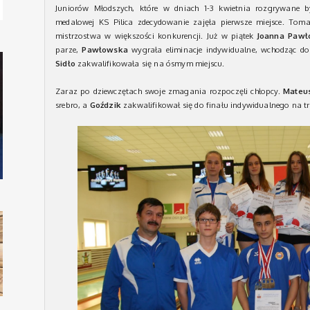
Juniorów Młodszych, które w dniach 1-3 kwietnia rozgrywane b
medalowej KS Pilica zdecydowanie zajęła pierwsze miejsce. Tom
mistrzostwa w większości konkurencji. Już w piątek
Joanna Pawło
parze,
Pawłowska
wygrała eliminacje indywidualne, wchodząc do f
Sidło
zakwalifikowała się na ósmym miejscu.
Zaraz po dziewczętach swoje zmagania rozpoczęli chłopcy.
Mateu
srebro, a
Goździk
zakwalifikował się do finału indywidualnego na trz