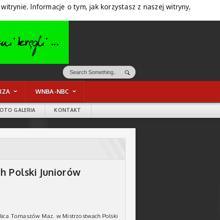
trynie. Informacje o tym, jak korzystasz z naszej witryny,
RZA
WNBA-NBC
FOTO GALERIA
KONTAKT
h Polski Juniorów
 Pilica Tomaszów Maz. w Mistrzostwach Polski