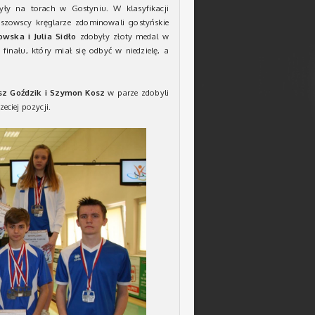
yły na torach w Gostyniu. W klasyfikacji
aszowscy kręglarze zdominowali gostyńskie
wska i Julia Sidło
zdobyły złoty medal w
inału, który miał się odbyć w niedzielę, a
sz Goździk
i Szymon Kosz
w parze zdobyli
eciej pozycji.