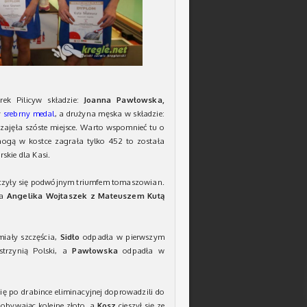
ek Pilicyw składzie:
Joanna Pawłowska,
y
srebrny medal
, a drużyna męska w składzie:
zajęła szóste miejsce. Warto wspomnieć tu o
 nogą w kostce zagrała tylko 452 to została
skie dla Kasi.
zyły się podwójnym triumfem tomaszowian.
 a
Angelika Wojtaszek z Mateuszem Kutą
miały szczęścia,
Sidło
odpadła w pierwszym
strzynią Polski, a
Pawłowska
odpadła w
się po drabince eliminacyjnej doprowadzili do
dobywając kolejne złoto, a
Kosz
cieszył się ze