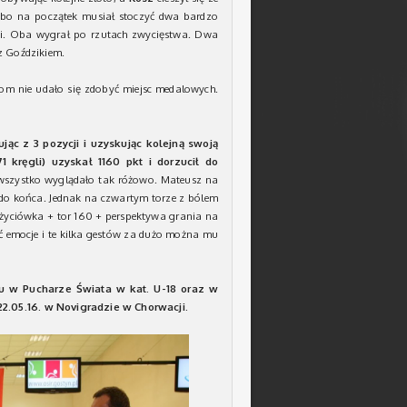
o na początek musiał stoczyć dwa bardzo
li. Oba wygrał po rzutach zwycięstwa. Dwa
 z Goździkiem.
kom nie udało się zdobyć miejsc medalowych.
jąc z 3 pozycji i uzyskując kolejną swoją
1 kręgli) uzyskał 1160 pkt i dorzucił do
wszystko wyglądało tak różowo. Mateusz na
 do końca. Jednak na czwartym torze z bólem
a życiówka + tor 160 + perspektywa grania na
 emocje i te kilka gestów za dużo można mu
u w Pucharze Świata w kat. U-18 oraz w
22.05.16. w Novigradzie w Chorwacji.