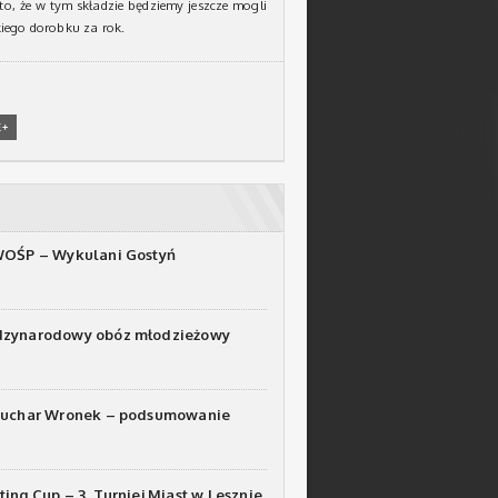
to, że w tym składzie będziemy jeszcze mogli
kiego dorobku za rok.
E+
WOŚP – Wykulani Gostyń
dzynarodowy obóz młodzieżowy
Puchar Wronek – podsumowanie
ting Cup – 3. Turniej Miast w Lesznie