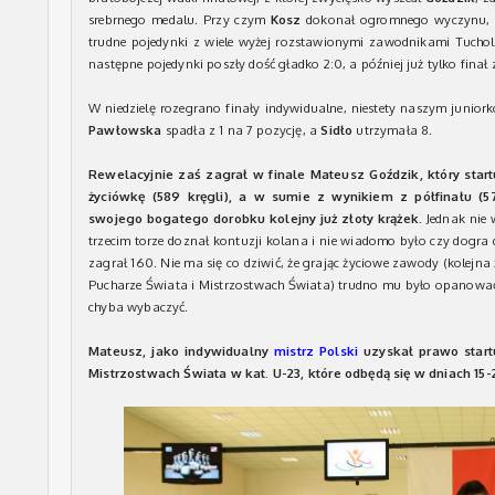
srebrnego medalu. Przy czym
Kosz
dokonał ogromnego wyczynu, b
trudne pojedynki z wiele wyżej rozstawionymi zawodnikami Tucho
następne pojedynki poszły dość gładko 2:0, a później już tylko finał
W niedzielę rozegrano finały indywidualne, niestety naszym junior
Pawłowska
spadła z 1 na 7 pozycję, a
Sidło
utrzymała 8.
Rewelacyjnie zaś zagrał w finale Mateusz Goździk, który startu
życiówkę (589 kręgli), a w sumie z wynikiem z półfinału (57
swojego bogatego dorobku kolejny już złoty krążek.
Jednak nie 
trzecim torze doznał kontuzji kolana i nie wiadomo było czy dogra
zagrał 160. Nie ma się co dziwić, że grając życiowe zawody (kolejn
Pucharze Świata i Mistrzostwach Świata) trudno mu było opanować
chyba wybaczyć.
Mateusz, jako indywidualny
mistrz Polski
uzyskał prawo start
Mistrzostwach Świata w kat. U-23, które odbędą się w dniach 15-