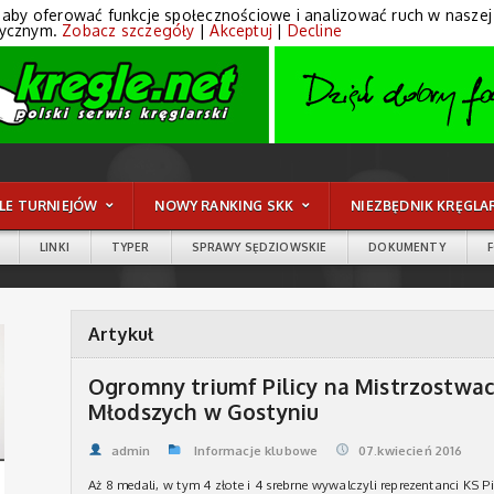
 aby oferować funkcje społecznościowe i analizować ruch w naszej wi
tycznym.
Zobacz szczegóły
|
Akceptuj
|
Decline
LE TURNIEJÓW
NOWY RANKING SKK
NIEZBĘDNIK KRĘGLA
LINKI
TYPER
SPRAWY SĘDZIOWSKIE
DOKUMENTY
Artykuł
Ogromny triumf Pilicy na Mistrzostwac
Młodszych w Gostyniu
admin
Informacje klubowe
07.kwiecień 2016
Aż 8 medali, w tym 4 złote i 4 srebrne wywalczyli reprezentanci KS