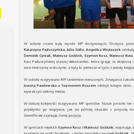
W sobotę znane były wyniki MP drużynowych. Drużyna junior
Katarzyna Paduszyńska, Julia Sidło, Angelika Wojtaszek
zdobył
Dominik Cyniak, Mateusz Goździk, Szymon Kosz, Mateusz Kuta
Kasi Paduszyńskiej (naszej debiutantki), która grając ze skręconą
wice mistrzynią w drużynie, a były to pierwsze w życiu zawody kręglar
W sobotę rozgrywano MP tandemów mieszanych. Zmagania zakońc
Joanna Pawłowska z Szymonem Koszem
zdobyli kolejne złoto,
wywalczyli srebrny medal.
W dalszej kolejności rozgrywano MP sprintów. Nasze juniorki nie 
pojedynku po dogrywce, jak się później okazało z przyszłą mi
ćwierćfinale zajmując ósmą pozycję.
W sprintach męskich
Szymon Kosz i Mateusz Goździk
, wspinając 
bratobójczej walki finałowej, z której zwycięsko wyszedł
Goździk
, z