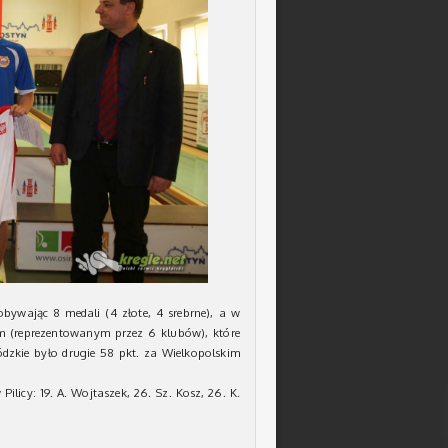
obywając 8 medali (4 złote, 4 srebrne), a w
im (reprezentowanym przez 6 klubów), które
ódzkie było drugie 58 pkt. za Wielkopolskim
licy: 19. A. Wojtaszek, 26. Sz. Kosz, 26. K.