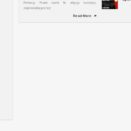
Pomocy. Przed nami 16. edycja turnieju,
zapowiadająca się
Read More
➦