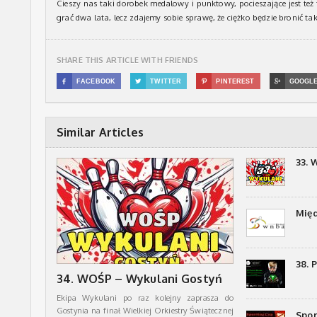
Cieszy nas taki dorobek medalowy i punktowy, pocieszające jest też 
grać dwa lata, lecz zdajemy sobie sprawę, że ciężko będzie bronić ta
SHARE THIS ARTICLE WITH FRIENDS

FACEBOOK

TWITTER

PINTEREST

GOOGL
Similar Articles
33. 
Mię
38. 
34. WOŚP – Wykulani Gostyń
Ekipa Wykulani po raz kolejny zaprasza do
Gostynia na finał Wielkiej Orkiestry Świątecznej
Spor