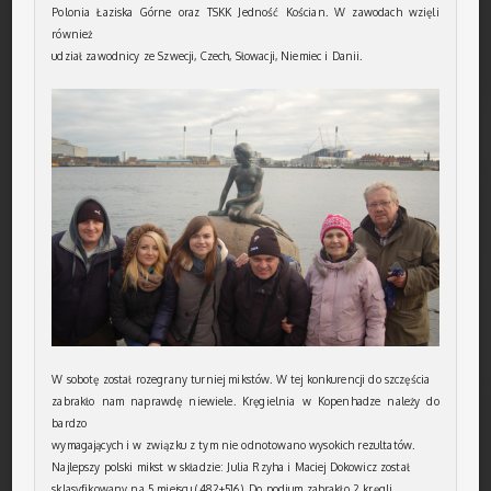
Polonia Łaziska Górne oraz TSKK Jedność Kościan. W zawodach wzięli
również
udział zawodnicy ze Szwecji, Czech, Słowacji, Niemiec i Danii.
W sobotę został rozegrany turniej mikstów. W tej konkurencji do szczęścia
zabrakło nam naprawdę niewiele. Kręgielnia w Kopenhadze należy do
bardzo
wymagających i w związku z tym nie odnotowano wysokich rezultatów.
Najlepszy polski mikst w składzie: Julia Rzyha i Maciej Dokowicz został
sklasyfikowany na 5 miejscu (482+516). Do podium zabrakło 2 kręgli…