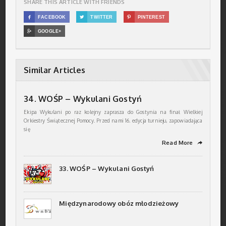
SHARE THIS ARTICLE WITH FRIENDS

FACEBOOK

TWITTER

PINTEREST

GOOGLE+
Similar Articles
34. WOŚP – Wykulani Gostyń
Ekipa Wykulani po raz kolejny zaprasza do Gostynia na finał Wielkiej
Orkiestry Świątecznej Pomocy. Przed nami 16. edycja turnieju, zapowiadająca
się
Read More
➦
33. WOŚP – Wykulani Gostyń
Międzynarodowy obóz młodzieżowy