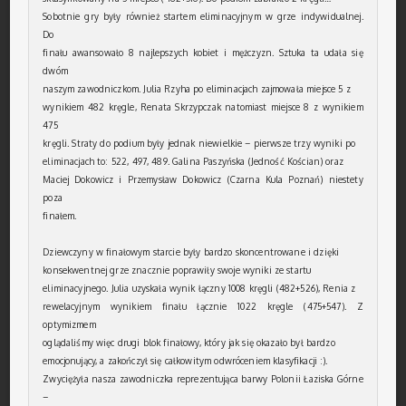
Sobotnie gry były również startem eliminacyjnym w grze indywidualnej.
Do
finału awansowało 8 najlepszych kobiet i mężczyzn. Sztuka ta udała się
dwóm
naszym zawodniczkom. Julia Rzyha po eliminacjach zajmowała miejsce 5 z
wynikiem 482 kręgle, Renata Skrzypczak natomiast miejsce 8 z wynikiem
475
kręgli. Straty do podium były jednak niewielkie – pierwsze trzy wyniki po
eliminacjach to: 522, 497, 489. Galina Paszyńska (Jedność Kościan) oraz
Maciej Dokowicz i Przemysław Dokowicz (Czarna Kula Poznań) niestety
poza
finałem.
Dziewczyny w finałowym starcie były bardzo skoncentrowane i dzięki
konsekwentnej grze znacznie poprawiły swoje wyniki ze startu
eliminacyjnego. Julia uzyskała wynik łączny 1008 kręgli (482+526), Renia z
rewelacyjnym wynikiem finału łącznie 1022 kręgle (475+547). Z
optymizmem
oglądaliśmy więc drugi blok finałowy, który jak się okazało był bardzo
emocjonujący, a zakończył się całkowitym odwróceniem klasyfikacji :).
Zwyciężyła nasza zawodniczka reprezentująca barwy Polonii Łaziska Górne
–