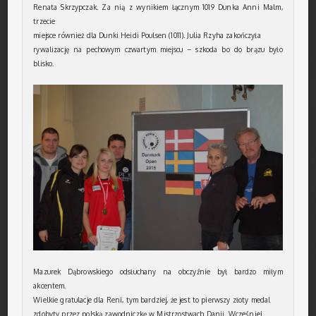
Renata Skrzypczak. Za nią z wynikiem łącznym 1019 Dunka Anni Malm,
trzecie
miejsce również dla Dunki Heidi Poulsen (1011). Julia Rzyha zakończyła
rywalizację na pechowym czwartym miejscu – szkoda bo do brązu było
blisko.
Mazurek Dąbrowskiego odsłuchany na obczyźnie był bardzo miłym
akcentem.
Wielkie gratulacje dla Reni, tym bardziej, że jest to pierwszy złoty medal
zdobyty przez polską zawodniczkę w Mistrzostwach Danii. Wcześniej