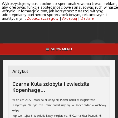
Wykorzystujemy pliki cookie do spersonalizowania treści i reklam,
aby oferować funkcje społecznościowe i analizować ruch w nasze
witrynie. Informacje o tym, jak korzystasz z naszej witryny,
udostępniamy partnerom społecznościowym, reklamowym i
analitycznym.
Zobacz szczegóły
|
Akceptuj
|
Decline
SHOW MENU
Artykuł
Czarna Kula zdobyła i zwiedziła
Kopenhagę…
W dniach 21-22 listopada br. odbył się Puchar Danii w kręglarstwie
klasycznym. W tym roku zameldowaliśmy się w Kopenhadze 6 osobową
ekipą
reprezentującą trzy polskie kluby kręglarskie: KS Czarna Kula Poznań, KS