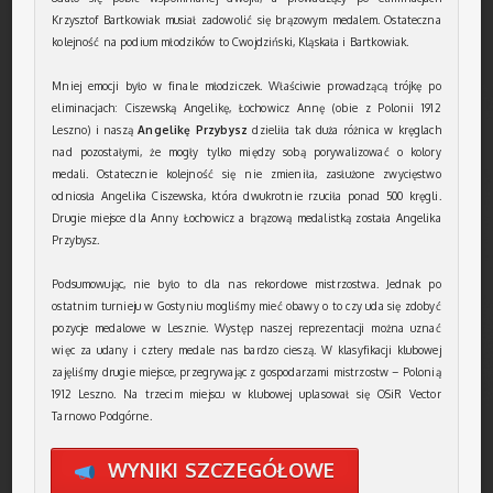
Krzysztof Bartkowiak musiał zadowolić się brązowym medalem. Ostateczna
kolejność na podium młodzików to Cwojdziński, Kląskała i Bartkowiak.
Mniej emocji było w finale młodziczek. Właściwie prowadzącą trójkę po
eliminacjach: Ciszewską Angelikę, Łochowicz Annę (obie z Polonii 1912
Leszno) i naszą
Angelikę Przybysz
dzieliła tak duża różnica w kręglach
nad pozostałymi, że mogły tylko między sobą porywalizować o kolory
medali. Ostatecznie kolejność się nie zmieniła, zasłużone zwycięstwo
odniosła Angelika Ciszewska, która dwukrotnie rzuciła ponad 500 kręgli.
Drugie miejsce dla Anny Łochowicz a brązową medalistką została Angelika
Przybysz.
Podsumowując, nie było to dla nas rekordowe mistrzostwa. Jednak po
ostatnim turnieju w Gostyniu mogliśmy mieć obawy o to czy uda się zdobyć
pozycje medalowe w Lesznie. Występ naszej reprezentacji można uznać
więc za udany i cztery medale nas bardzo cieszą. W klasyfikacji klubowej
zajęliśmy drugie miejsce, przegrywając z gospodarzami mistrzostw – Polonią
1912 Leszno. Na trzecim miejscu w klubowej uplasował się OSiR Vector
Tarnowo Podgórne.
WYNIKI SZCZEGÓŁOWE