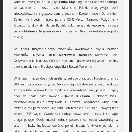
zabrakło troszkę na finiszu gry
Jakuba Kląskały
i
Janka Klemenskiego
,
to właśnie oni zostali V-ce Mistrzami Polski, przegrywając dość
niespodziewanie z gospodarzami z Leszna – Karolem Kube i Dominikiem
Dykier. Na trzecim miejscu para z OSiR Vector Tarnowo Podgórne –
Krzysztof Bartkowiak i Marcin Byliński a dobrze zagrała jeszcze jedna nasza
para –
Mateusz Grzywaczewski
i
Krystian Górniak
(ostatecznie piąta
lokata).
Do finału indywidualnego młodzików awansowała piątka naszych
młodzików: Kląskała Jakub,
Kozłowski Bartosz
, Klemenski Jan,
Grzywaczewski Mateusz, Górniak Krystian i jak wcześniej wspomnieliśmy
dwójka młodziczek: Przybysz Angelika i Roszak Weronika.
W finałach indywidualnych mieliśmy też sporo radości. Najpierw granicę
500 kręgli przekroczył Krystian Górniak. Jego 508 dało mu ostatecznie dobrą
szóstą lokatę. Wysoką formę, zgodnie z przewidywaniami, pokazali grający
obok w finale nasz zawodnik
Jakub Kląskała
i obrońca tytułu
mistrzowskiego Jakub Cwojdziński z Tarnowa Podgórnego. Oboje grali
świetnie, celując w rekord kręgielni. Ostatecznie o pięć kręgli powyżej tego
rekordu (555) zagrał Cwojdziński i objął prowadzenie a nasz Jakub zajął
drugą pozycję. Oboje musieli jednak poczekać co zrobią zawodnicy w
ostatnim bloku (najlepsza czwórka po eliminacjach). Nikomu jednak nie
udało się pobić wspomnianej dwójki, a prowadzący po eliminacjach