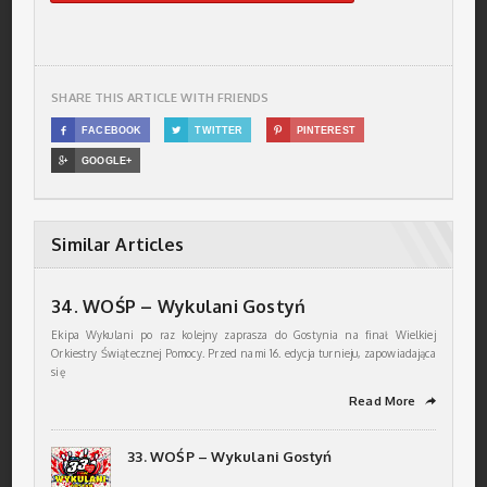
SHARE THIS ARTICLE WITH FRIENDS

FACEBOOK

TWITTER

PINTEREST

GOOGLE+
Similar Articles
34. WOŚP – Wykulani Gostyń
Ekipa Wykulani po raz kolejny zaprasza do Gostynia na finał Wielkiej
Orkiestry Świątecznej Pomocy. Przed nami 16. edycja turnieju, zapowiadająca
się
Read More
➦
33. WOŚP – Wykulani Gostyń