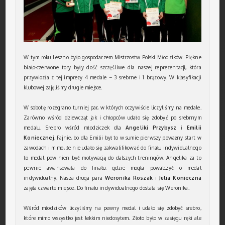
W tym roku Leszno było gospodarzem Mistrzostw Polski Młodzików. Piękne
biało-czerwone tory były dość szczęśliwe dla naszej reprezentacji, która
przywiozła z tej imprezy 4 medale – 3 srebrne i 1 brązowy. W klasyfikacji
klubowej zajęliśmy drugie miejsce.
W sobotę rozegrano turniej par, w których oczywiście liczyliśmy na medale.
Zarówno wśród dziewcząt jak i chłopców udało się zdobyć po srebrnym
medalu. Srebro wśród młodziczek dla
Angeliki Przybysz
i
Emilii
Koniecznej
. Fajnie, bo dla Emilii był to w sumie pierwszy poważny start w
zawodach i mimo, że nie udało się zakwalifikować do finału indywidualnego
to medal powinien być motywacją do dalszych treningów. Angelika za to
pewnie awansowała do finału, gdzie mogła powalczyć o medal
indywidualny. Nasza druga para
Weronika Roszak
i
Julia Konieczna
zajęła czwarte miejsce. Do finału indywidualnego dostała się Weronika.
Wśród młodzików liczyliśmy na pewny medal i udało się zdobyć srebro,
które mimo wszystko jest lekkim niedosytem. Złoto było w zasięgu ręki ale