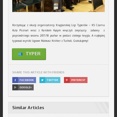
Korzystając z okazji organizatorzy Kręglarskiej Ligi Typerów – KS Czarna
Kula Poznań wraz z Karolem Kęsym wręczyli zwycięzcy zabawy z
poprzedniego sezonu 2017/18 puchar w postaci złotego kręgla. A najlepiej
typował wyniki ligowe Mateusz Knitter z Tucholi. Gratulujemy!
TYPER
SHARE THIS ARTICLE WITH FRIENDS

FACEBOOK

TWITTER

PINTEREST

GOOGLE+
Similar Articles