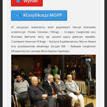
Wyniki
Klasyfikacja MGPP
W uroczystym zakończeniu, które poprowadził Henryk Kulinowski
uczestniczyli: Prezesi Honorowi PZKręgl. – Grzegorz Cwojdziński oraz
Bronisław Bednarek, który był zarazem sędzią głównym zawodów.
Członkowie Honorowi PZKręgl. – Krystyna Krystkowiak oraz Marian Nowak
oraz przedstawiciele aktualnego Zarządu SKK – Radosław Cwojdziński
(Wiceprezes) oraz Jarosław Bonk (Kapitan Sportowy).