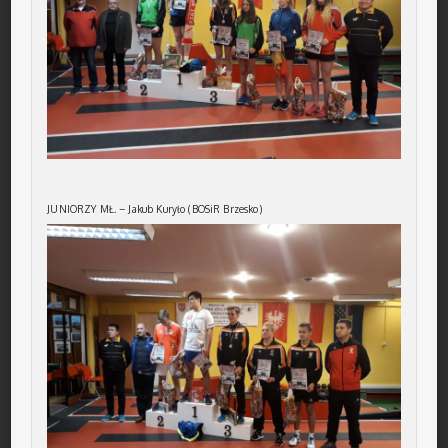
JUNIORZY MŁ. – Jakub Kuryło (BOSiR Brzesko)