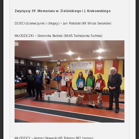
Zwycięzcy 39. Memoriału w. Zielińskiego i J. Krukowskiego
DZIECI (dziewczynki i chłopcy) – Jan Podolski (KK Wrzos Sieraków)
MŁODZICZKI – Dominika Bucholc (MLKS Tucholanka Tuchola)
MŁODZICY – Antoni Nowacki (KS Polonia 1912 Leszno)