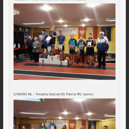
JUNIORKI MŁ. – Nicoletta Dudziak (KS Polonia 1912 Leszno)