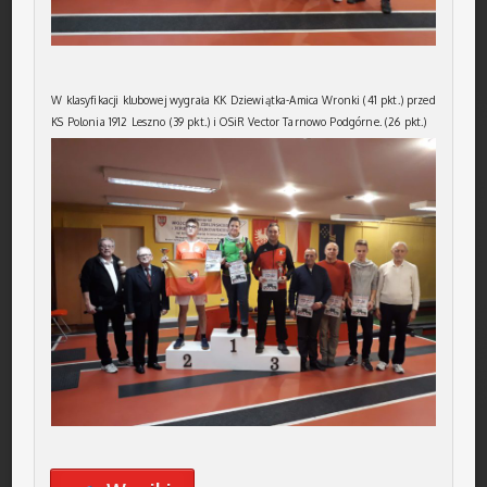
W klasyfikacji klubowej wygrała KK Dziewiątka-Amica Wronki (41 pkt.) przed
KS Polonia 1912 Leszno (39 pkt.) i OSiR Vector Tarnowo Podgórne. (26 pkt.)