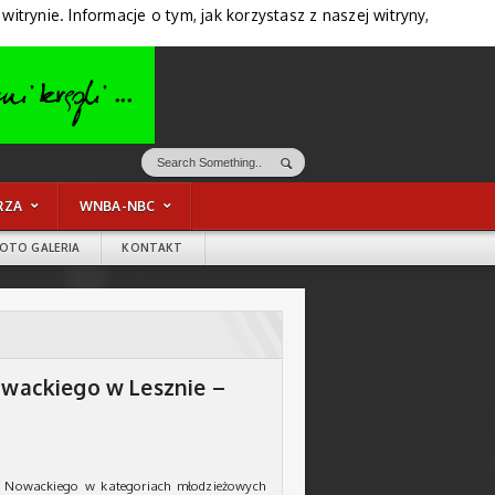
trynie. Informacje o tym, jak korzystasz z naszej witryny,
RZA
WNBA-NBC
FOTO GALERIA
KONTAKT
Nowackiego w Lesznie –
wa Nowackiego w kategoriach młodzieżowych