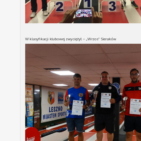
W klasyfikacji klubowej zwyciężył – „Wrzos” Sieraków