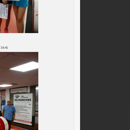
– 364)