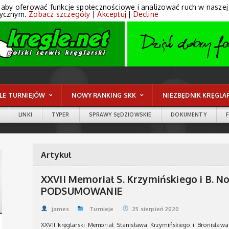
 aby oferować funkcje społecznościowe i analizować ruch w naszej wi
tycznym.
Zobacz szczegóły
|
Akceptuj
|
Decline
LE TURNIEJÓW
NOWY RANKING SKK
NIEZBĘDNIK KRĘGLA
LINKI
TYPER
SPRAWY SĘDZIOWSKIE
DOKUMENTY
Artykuł
XXVII Memoriał S. Krzymińskiego i B. 
PODSUMOWANIE
james
Turnieje
25.sierpień 2020
XXVII kręglarski Memoriał Stanisława Krzymińskiego i Bronisła