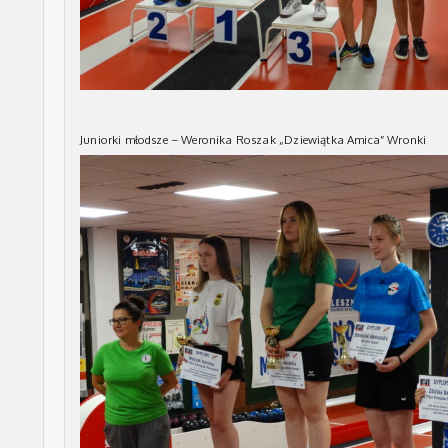
Juniorki młodsze – Weronika Roszak „Dziewiątka Amica” Wronki