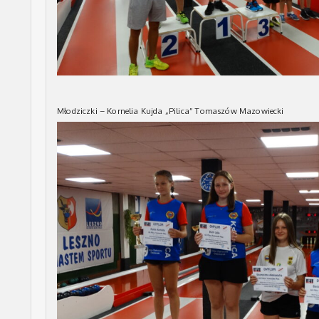
Młodziczki – Kornelia Kujda „Pilica” Tomaszów Mazowiecki