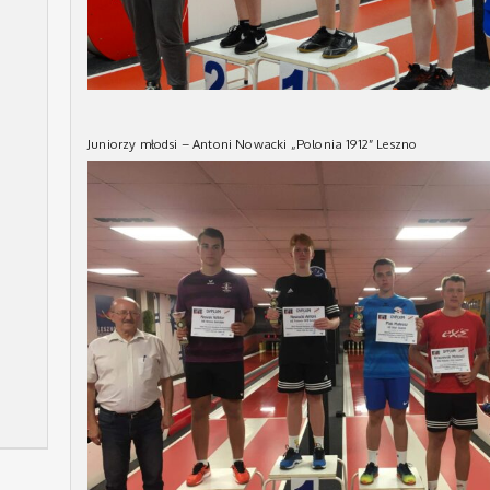
Juniorzy młodsi – Antoni Nowacki „Polonia 1912” Leszno