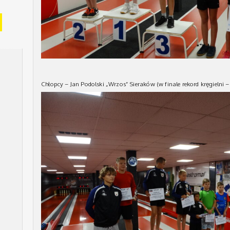
Chłopcy – Jan Podolski „Wrzos” Sieraków (w finale rekord kręgielni 