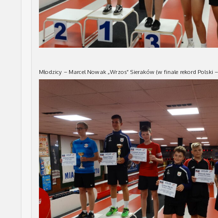
Młodzicy – Marcel Nowak „Wrzos” Sieraków (w finale rekord Polski 