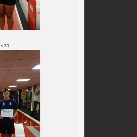
– 607)