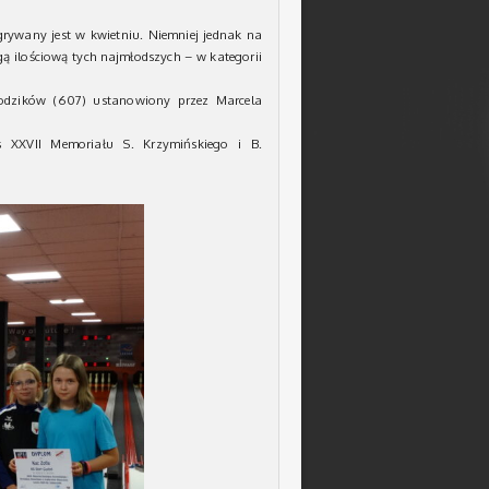
ywany jest w kwietniu. Niemniej jednak na
ą ilościową tych najmłodszych – w kategorii
młodzików (607) ustanowiony przez Marcela
 XXVII Memoriału S. Krzymińskiego i B.