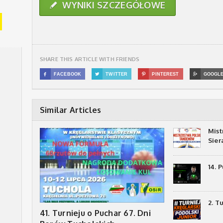
WYNIKI SZCZEGÓŁOWE
✎
SHARE THIS ARTICLE WITH FRIENDS

FACEBOOK

TWITTER

PINTEREST

GOOGL
Similar Articles
Mist
Sie
14. 
2. T
41. Turnieju o Puchar 67. Dni