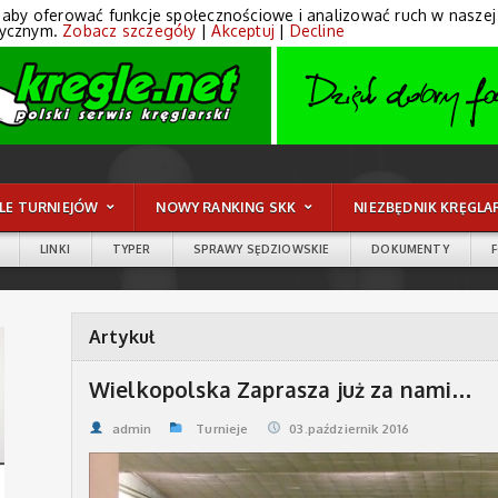
 aby oferować funkcje społecznościowe i analizować ruch w naszej wi
tycznym.
Zobacz szczegóły
|
Akceptuj
|
Decline
LE TURNIEJÓW
NOWY RANKING SKK
NIEZBĘDNIK KRĘGLA
LINKI
TYPER
SPRAWY SĘDZIOWSKIE
DOKUMENTY
Artykuł
Wielkopolska Zaprasza już za nami…
admin
Turnieje
03.październik 2016