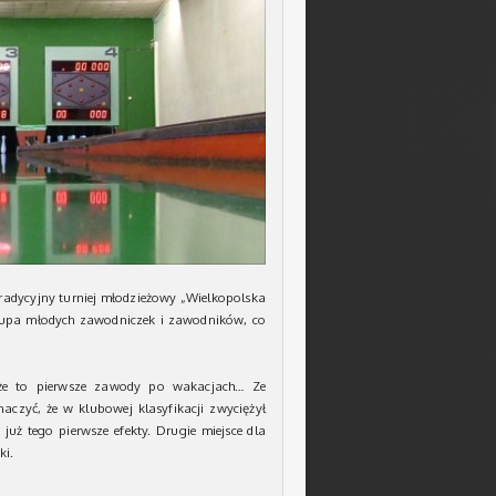
radycyjny turniej młodzieżowy „Wielkopolska
grupa młodych zawodniczek i zawodników, co
 że to pierwsze zawody po wakacjach… Ze
czyć, że w klubowej klasyfikacji zwyciężył
już tego pierwsze efekty. Drugie miejsce dla
ki.