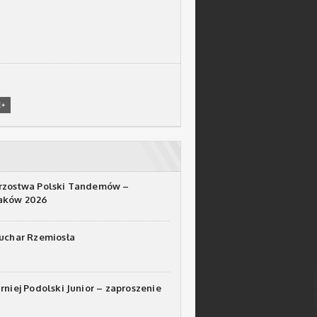
E+
rzostwa Polski Tandemów –
raków 2026
Puchar Rzemiosła
urniej Podolski Junior – zaproszenie