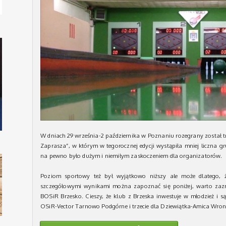
W dniach 29 września-2 października w Poznaniu rozegrany został t
Zaprasza”, w którym w tegorocznej edycji wystąpiła mniej liczna 
na pewno było dużym i niemiłym zaskoczeniem dla organizatorów.
Poziom sportowy też był wyjątkowo niższy ale może dlatego,
szczegółowymi wynikami można zapoznać się poniżej, warto zazna
BOSiR Brzesko. Cieszy, że klub z Brzeska inwestuje w młodzież i są 
OSiR-Vector Tarnowo Podgórne i trzecie dla Dziewiątka-Amica Wron