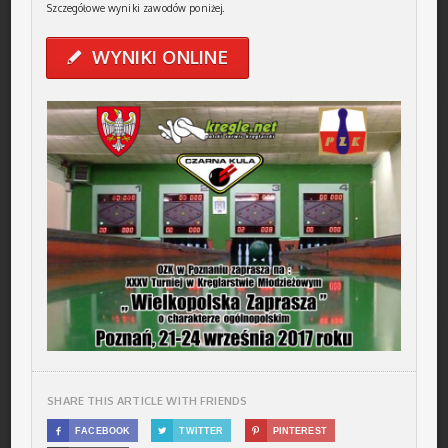
Szczegółowe wyniki zawodów poniżej.
WYNIKI ONLINE
✎
SHARE THIS ARTICLE WITH FRIENDS

FACEBOOK

TWITTER

PINTEREST