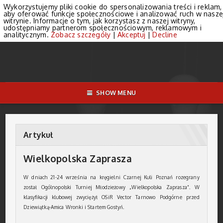
Wykorzystujemy pliki cookie do spersonalizowania treści i reklam,
aby oferować funkcje społecznościowe i analizować ruch w nasze
witrynie. Informacje o tym, jak korzystasz z naszej witryny,
udostępniamy partnerom społecznościowym, reklamowym i
analitycznym.
Zobacz szczegóły
|
Akceptuj
|
Decline
SHOW MENU
Artykuł
Wielkopolska Zaprasza
W dniach 21-24 września na kręgielni Czarnej Kuli Poznań rozegrany
został Ogólnopolski Turniej Młodzieżowy „Wielkopolska Zaprasza”. W
klasyfikacji klubowej zwyciężył OSiR Vector Tarnowo Podgórne przed
Dziewiątką-Amica Wronki i Startem Gostyń.