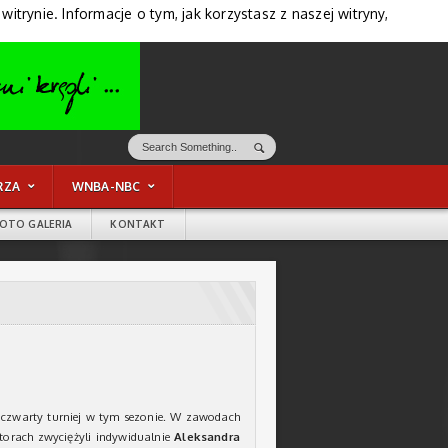
trynie. Informacje o tym, jak korzystasz z naszej witryny,
RZA
WNBA-NBC
FOTO GALERIA
KONTAKT
ę czwarty turniej w tym sezonie. W zawodach
torach zwyciężyli indywidualnie
Aleksandra