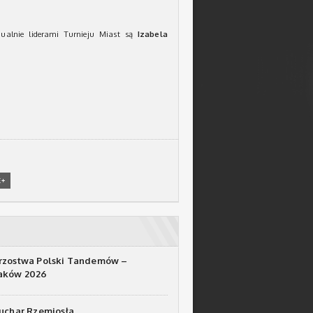
dualnie liderami Turnieju Miast są
Izabela
E+
rzostwa Polski Tandemów –
raków 2026
Puchar Rzemiosła