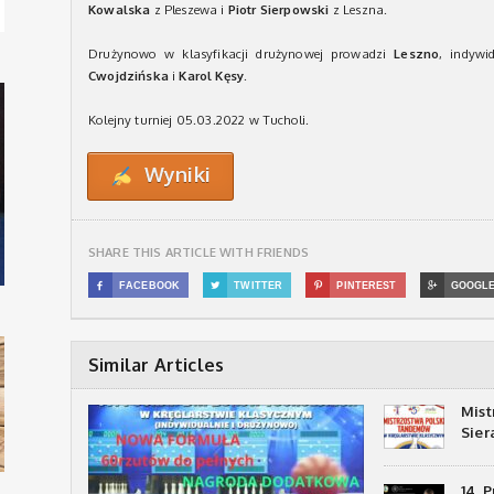
Kowalska
z Pleszewa i
Piotr Sierpowski
z Leszna.
Drużynowo w klasyfikacji drużynowej prowadzi
Leszno
, indywi
Cwojdzińska
i
Karol Kęsy
.
Kolejny turniej 05.03.2022 w Tucholi.
Wyniki
SHARE THIS ARTICLE WITH FRIENDS

FACEBOOK

TWITTER

PINTEREST

GOOGL
Similar Articles
Mist
Sie
14. 