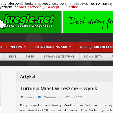
 aby oferować funkcje społecznościowe i analizować ruch w naszej wi
tycznym.
Zobacz szczegóły
|
Akceptuj
|
Decline
LE TURNIEJÓW
NOWY RANKING SKK
NIEZBĘDNIK KRĘGLA
LINKI
TYPER
SPRAWY SĘDZIOWSKIE
DOKUMENTY
Artykuł
Turnieju Miast w Lesznie – wyniki
james
Turnieje
07.luty 2022
Kolejna rywalizacja w Turnieju Miast za nami. W Lesznie odbył si
wystartowało aż 118 zawodniczek i zawodników. Na leszczyńskich 