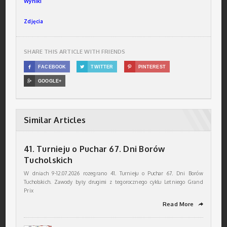
Wyniki
Zdjęcia
SHARE THIS ARTICLE WITH FRIENDS

FACEBOOK

TWITTER

PINTEREST

GOOGLE+
Similar Articles
41. Turnieju o Puchar 67. Dni Borów
Tucholskich
W dniach 9-12.07.2026 rozegrano 41. Turnieju o Puchar 67. Dni Borów
Tucholskich. Zawody były drugimi z tegorocznego cyklu Letniego Grand
Prix
Read More
➦