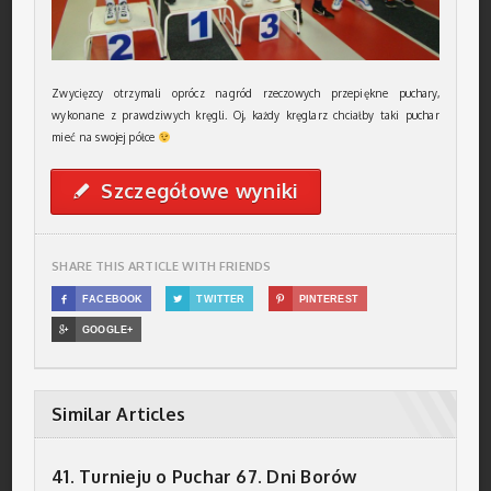
Zwycięzcy otrzymali oprócz nagród rzeczowych przepiękne puchary,
wykonane z prawdziwych kręgli. Oj, każdy kręglarz chciałby taki puchar
mieć na swojej półce
Szczegółowe wyniki
✎
SHARE THIS ARTICLE WITH FRIENDS

FACEBOOK

TWITTER

PINTEREST

GOOGLE+
Similar Articles
41. Turnieju o Puchar 67. Dni Borów