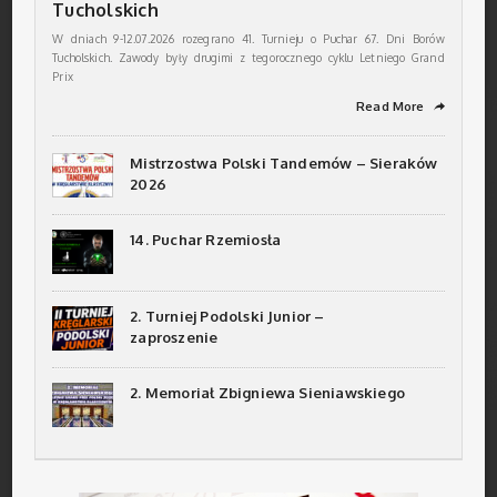
Tucholskich
W dniach 9-12.07.2026 rozegrano 41. Turnieju o Puchar 67. Dni Borów
Tucholskich. Zawody były drugimi z tegorocznego cyklu Letniego Grand
Prix
Read More
➦
Mistrzostwa Polski Tandemów – Sieraków
2026
14. Puchar Rzemiosła
2. Turniej Podolski Junior –
zaproszenie
2. Memoriał Zbigniewa Sieniawskiego