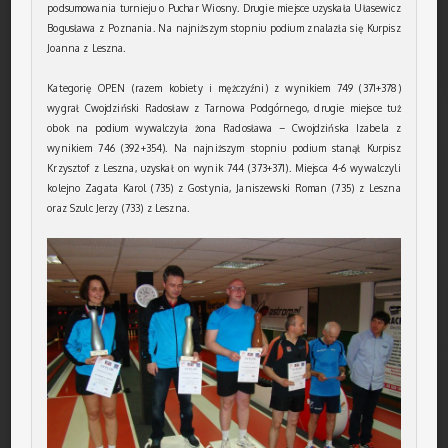
podsumowania turnieju o Puchar Wiosny. Drugie miejsce uzyskała Ułasewicz
Bogusława z Poznania. Na najniższym stopniu podium znalazła się Kurpisz
Joanna z Leszna.
Kategorię OPEN (razem kobiety i mężczyźni) z wynikiem 749 (371+378)
wygrał Cwojdziński Radosław z Tarnowa Podgórnego, drugie miejsce tuż
obok na podium wywalczyła żona Radosława – Cwojdzińska Izabela z
wynikiem 746 (392+354). Na najniższym stopniu podium stanął Kurpisz
Krzysztof z Leszna, uzyskał on wynik 744 (373+371). Miejsca 4-6 wywalczyli
kolejno Zagata Karol (735) z Gostynia, Janiszewski Roman (735) z Leszna
oraz Szulc Jerzy (733) z Leszna.