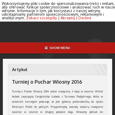
Wykorzystujemy pliki cookie do spersonalizowania treści i reklam,
aby oferować funkcje społecznościowe i analizować ruch w nasze
witrynie. Informacje o tym, jak korzystasz z naszej witryny,
udostępniamy partnerom społecznościowym, reklamowym i
analitycznym.
Zobacz szczegóły
|
Akceptuj
|
Decline
SHOW MENU
Artykuł
Turniej o Puchar Wiosny 2016
Turniej o Puchar Wiosny 2016 został rozegrany 3 maja w Lesznie. Wśród
kobiet zwyciężyła Cwojdzińska Izabela z Tarnowa Podgórnego, która w
ostatnich turniejach pokazuje, że jest główną pretendentką do tytułu
Mistrzyni Polski do pełnych. Przypomnijmy zawody zostaną rozegrane
właśnie w Lesznie w drugiej połowie maja. Wracamy jednak do